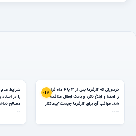
درصورتی که کارفرما پس از 3 یا 6 ماه قرارداد
شرایط عدم ا
را امضا و ابلاغ نکرد و باعث ابطال مناقصه
را در اسناد پ
شد، عواقب آن برای کارفرما چیست؟پیمانکار
مصالح نداشت
چگونه می تواند درخواست پرداخت خسارت
تحمیل هزینه
--
----
های تحمیل شده به خود را طرح کند؟