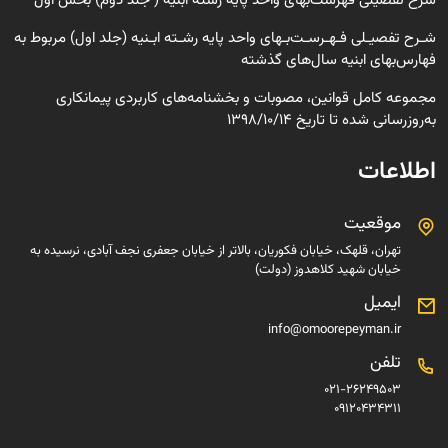
شرح تفصیلی فهرست‌بهای واحد پایه رشته ابنیه ( جلد دوم) بخش اول
شـرح تفصیـلی فـهـرسـت‌بـهای واحد پایه رشـته ابـنیه (جلد اول) مربوط به
فهارس‌بهای ابنیه سال‌های گذشته
مجموعه کامل قوانین، مصوبات و بخشنامه‌های کاربردی پیمانکاری
به‌روزرسانی شده تا تاریخ 1398/10/14
اطلاعات
موقعیت
تهران، قلهک، خیابان فکوریان، بالاتر از خیابان جعفری نجف آبادی، نرسیده به
خیابان شهید کلاهدوز (دولت)
ایمیل
info@omoorepeyman.ir
تلفن
021-26249503
09120434311