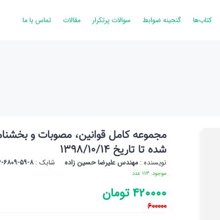
کتاب‌ها
گنجینه ضوابط
سوالات‌ پرتکرار
مقالات
تماس با ما
مجموعه کامل قوانین، مصوبات و بخشنامه‌
شده تا تاریخ 1398/10/14
نویسنده :
مهندس علیرضا حسین زاده
شابک :
۸-۵۹-۶۸۰۹-۹۶۴-۹۷۸
موجود: 113 عدد
420000 تومان
600000