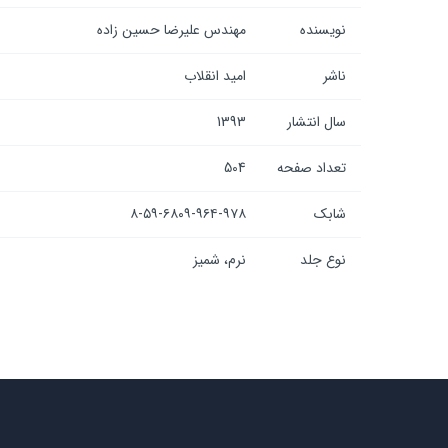
نویسنده
مهندس علیرضا حسین زاده
ناشر
امید انقلاب
سال انتشار
1393
تعداد صفحه
504
شابک
۸-۵۹-۶۸۰۹-۹۶۴-۹۷۸
نوع جلد
نرم، شمیز