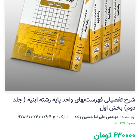
شرح تفصیلی فهرست‌بهای واحد پایه رشته ابنیه ( جلد
دوم) بخش اول
نویسنده :
مهندس علیرضا حسین زاده
شابک :
ج.4-029-230-600-978
موجود: 175 عدد
630000 تومان