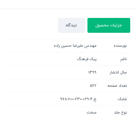
جزئیات محصول
دیدگاه
نویسنده
مهندس علیرضا حسین زاده
ناشر
پیک فرهنگ
سال انتشار
1399
تعداد صفحه
522
شابک
ج.4-029-230-600-978
نوع جلد
سخت