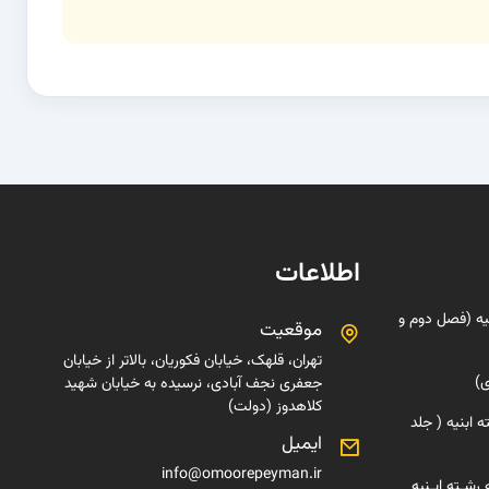
اطلاعات
یه (فصل دوم و
موقعیت
تهران، قلهک، خیابان فکوریان، بالاتر از خیابان
ی)
جعفری نجف آبادی، نرسیده به خیابان شهید
کلاهدوز (دولت)
 ابنیه ( جلد
ایمیل
info@omoorepeyman.ir
رشـته ابـنیه