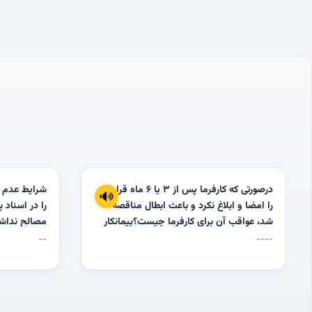
درصورتی که کارفرما پس از 3 یا 6 ماه قرارداد
شرایط عدم ا
را امضا و ابلاغ نکرد و باعث ابطال مناقصه
را در اسناد پ
شد، عواقب آن برای کارفرما چیست؟پیمانکار
مصالح نداشت
چگونه می تواند درخواست پرداخت خسارت
تحمیل هزینه
--
----
های تحمیل شده به خود را طرح کند؟