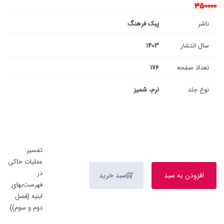
350000
ناشر
پبک فرهنگ
سال انتشار
1403
تعداد صفحه
176
نوع جلد
نرم، شمیز
تفسیر
عملیات خاکی
در
افزودن به سبد
سبد خرید
فهرست‌بهای
ابنیه (فصل
دوم و سوم))