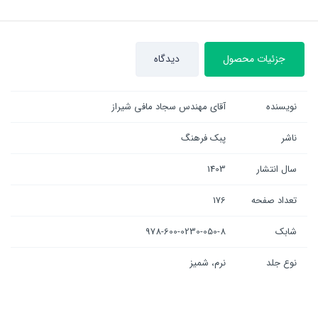
جزئیات محصول
دیدگاه
نویسنده
آقای مهندس سجاد مافی شیراز
ناشر
پبک فرهنگ
سال انتشار
1403
تعداد صفحه
176
شابک
978-600-0230-050-8
نوع جلد
نرم، شمیز