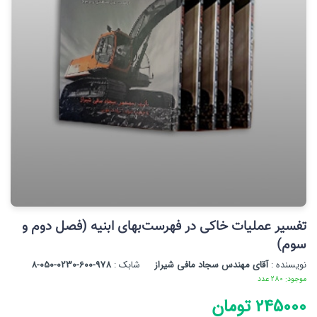
تفسیر عملیات خاکی در فهرست‌بهای ابنیه (فصل دوم و
سوم)
نویسنده :
آقای مهندس سجاد مافی شیراز
شابک :
978-600-0230-050-8
موجود: 280 عدد
245000 تومان