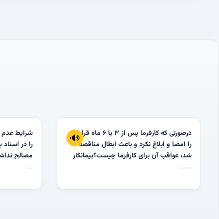
درصورتی که کارفرما پس از 3 یا 6 ماه قرارداد
شرایط عدم ا
را امضا و ابلاغ نکرد و باعث ابطال مناقصه
را در اسناد پ
شد، عواقب آن برای کارفرما چیست؟پیمانکار
مصالح نداشت
چگونه می تواند درخواست پرداخت خسارت
تحمیل هزینه
--
----
های تحمیل شده به خود را طرح کند؟