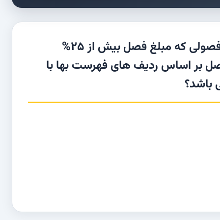
در خصوص اعمال ضریب جز و ضریب کل در فصولی که مبلغ فصل بیش از 25%
صل بر اساس ردیف های فهرست بها با
 باشد؟