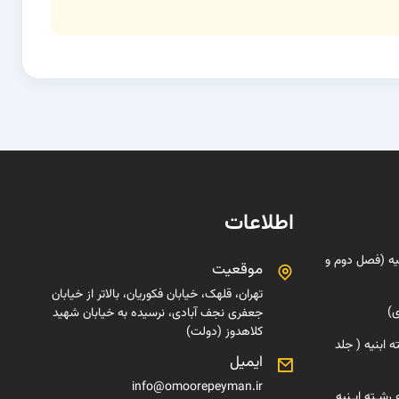
اطلاعات
یه (فصل دوم و
موقعیت
تهران، قلهک، خیابان فکوریان، بالاتر از خیابان
ی)
جعفری نجف آبادی، نرسیده به خیابان شهید
کلاهدوز (دولت)
 ابنیه ( جلد
ایمیل
info@omoorepeyman.ir
رشـته ابـنیه