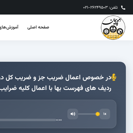
تلفن: 26249503-021
صفحه‌ اصلی
آموزش‌های‌
ردیف های فهرست بها با اعمال کلیه ضرایب
1x
0:00