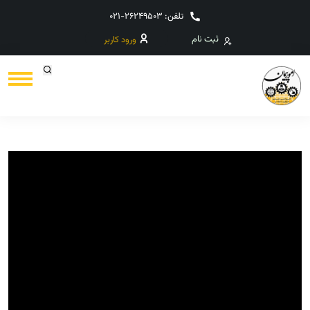
تلفن: 26249503-021
ثبت نام
ورود کاربر