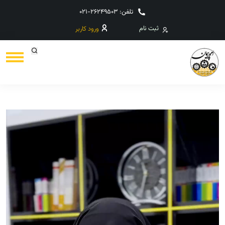
تلفن: 26249503-021
ثبت نام
ورود کاربر