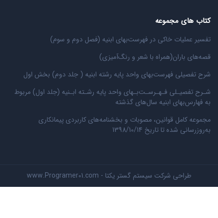
کتاب های مجموعه
تفسیر عملیات خاکی در فهرست‌بهای ابنیه (فصل دوم و سوم)
قصه‌های باران(همراه با شعر و رنگ‌‌آمیزی)
شرح تفصیلی فهرست‌بهای واحد پایه رشته ابنیه ( جلد دوم) بخش اول
شـرح تفصیـلی فـهـرسـت‌بـهای واحد پایه رشـته ابـنیه (جلد اول) مربوط
به فهارس‌بهای ابنیه سال‌های گذشته
مجموعه کامل قوانین، مصوبات و بخشنامه‌های کاربردی پیمانکاری
به‌روزرسانی شده تا تاریخ 1398/10/14
طراحی شرکت سیستم گستر یکتا - www.Programer01.com