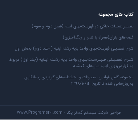
کتاب های مجموعه
تفسیر عملیات خاکی در فهرست‌بهای ابنیه (فصل دوم و سوم)
قصه‌های باران(همراه با شعر و رنگ‌‌آمیزی)
شرح تفصیلی فهرست‌بهای واحد پایه رشته ابنیه ( جلد دوم) بخش اول
شـرح تفصیـلی فـهـرسـت‌بـهای واحد پایه رشـته ابـنیه (جلد اول) مربوط
به فهارس‌بهای ابنیه سال‌های گذشته
مجموعه کامل قوانین، مصوبات و بخشنامه‌های کاربردی پیمانکاری
به‌روزرسانی شده تا تاریخ 1398/10/14
طراحی شرکت سیستم گستر یکتا - www.Programer01.com