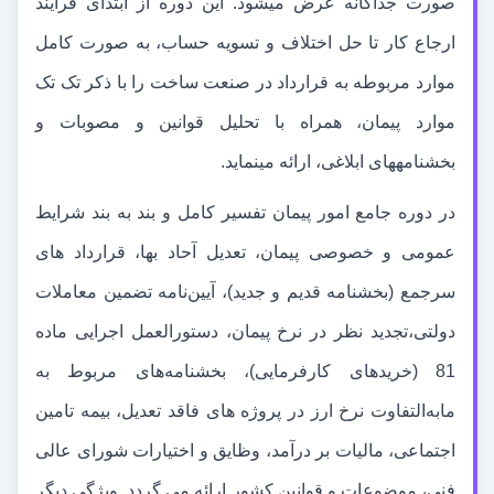
صورت جداگانه عرض می
شود. این دوره از ابتدای فرآیند
ارجاع کار تا حل اختلاف و تسویه حساب، به صورت کامل
موارد مربوطه به قرارداد در صنعت ساخت را با ذکر تک تک
موارد پیمان، همراه با تحلیل قوانین و مصوبات و
بخشنامه
های ابلاغی، ارائه می
نماید.
در دوره جامع امور پیمان تفسیر کامل و بند به بند شرایط
عمومی و خصوصی پیمان، تعدیل آحاد بها، قرارداد های
سرجمع (بخشنامه قدیم و جدید)، آیین
نامه تضمین معاملات
دولتی،تجدید نظر در نرخ پیمان، دستورالعمل اجرایی ماده
81 (خریدهای کارفرمایی)، بخشنامه
های مربوط به
مابه
التفاوت نرخ ارز در پروژه های فاقد تعدیل، بیمه تامین
اجتماعی، مالیات بر درآمد، وظایق و اختیارات شورای عالی
فنی، موضوعات و قوانین کشور ارائه می گردد. ویژگی دیگر