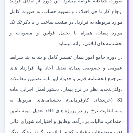
صورت جداگانه عرضه می
شود. این دوره از ابتدای فرآیند
ارجاع کار تا حل اختلاف و تسویه حساب، به صورت کامل
موارد مربوطه به قرارداد در صنعت ساخت را با ذکر تک تک
موارد پیمان، همراه با تحلیل قوانین و مصوبات و
بخشنامه
های ابلاغی، ارائه می
نماید.
در دوره جامع امور پیمان تفسیر کامل و بند به بند شرایط
عمومی و خصوصی پیمان، تعدیل آحاد بها، قرارداد های
سرجمع (بخشنامه قدیم و جدید)، آیین
نامه تضمین معاملات
دولتی،تجدید نظر در نرخ پیمان، دستورالعمل اجرایی ماده
81 (خریدهای کارفرمایی)، بخشنامه
های مربوط به
مابه
التفاوت نرخ ارز در پروژه های فاقد تعدیل، بیمه تامین
اجتماعی، مالیات بر درآمد، وظایق و اختیارات شورای عالی
فنی، موضوعات و قوانین کشور ارائه می گردد. ویژگی دیگر