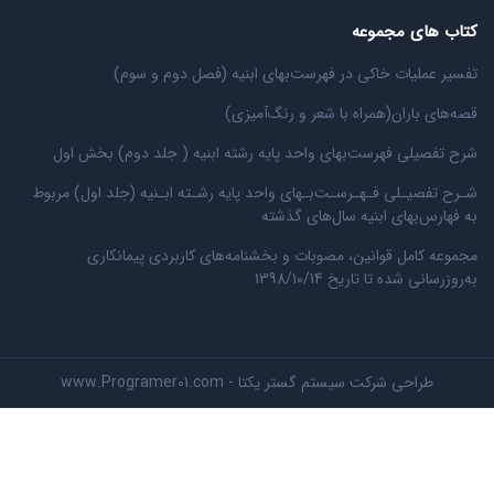
کتاب های مجموعه
تفسیر عملیات خاکی در فهرست‌بهای ابنیه (فصل دوم و سوم)
قصه‌های باران(همراه با شعر و رنگ‌‌آمیزی)
شرح تفصیلی فهرست‌بهای واحد پایه رشته ابنیه ( جلد دوم) بخش اول
شـرح تفصیـلی فـهـرسـت‌بـهای واحد پایه رشـته ابـنیه (جلد اول) مربوط
به فهارس‌بهای ابنیه سال‌های گذشته
مجموعه کامل قوانین، مصوبات و بخشنامه‌های کاربردی پیمانکاری
به‌روزرسانی شده تا تاریخ 1398/10/14
طراحی شرکت سیستم گستر یکتا - www.Programer01.com