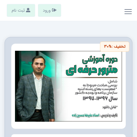
ورود
ثبت نام
تخفیف :
30%