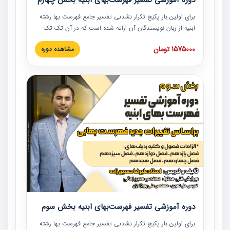
دوره آموزشی تفسیر فهرست‌بهای ابنیه بخش چهارم
برای اولین بار پکیج تکرار نشدنی تفسیر جامع فهرست بها رشته
ابنیه از زبان نویسندگان آن ارائه شده است که در آن تک تک
ردیف ها و مطالب فهرست بها تفسیر و ارائه شده است. این
1575000 تومان
مشاهده دوره
دوره به صورت کامل تصویری بوده و به همراه تصاویر عملیات
اجرایی مرتبط با ردیف های فهرست بها ارائه شده است. این
دوره با کلام مهندس علیرضاحسین‌زاده مدیر پروژه مهندسی
مشاور در امر بازنگری فهرست بها رشته ابنیه ارائه شده و به تمام
همکارانی که در حوزه صنعت ساخت در حال فعالیت هستند حتما
توصیه می کنیم از مطالب این دوره استفاده نمایند.
دوره آموزشی تفسیر فهرست‌بهای ابنیه بخش سوم
برای اولین بار پکیج تکرار نشدنی تفسیر جامع فهرست بها رشته