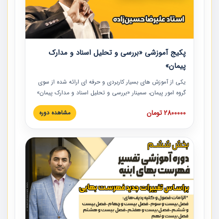
پکیج آموزشی «بررسی و تحلیل اسناد و مدارک
پیمان»
یکی از آموزش‏‏‏‏‏‏ های بسیار کاربردی و حرفه‏ ای ارائه شده از سوی
گروه امور پیمان، سمینار «بررسی و تحلیل اسناد و مدارک پیمان»
است که در دانشگاه صنعتی شریف ارائه شد. در این آموزش
2800000 تومان
مشاهده دوره
نکات کلیدی مربوط به اسناد و مدارک پیمان، اولویت بندی اسناد
و مدارک پیمان، بایدها و نبایدهای مربوط به اسناد و مدارک
پیمان به همراه تجربیات عملی در این خصوص ارائه شده است.