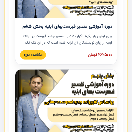
دوره آموزشی تفسیر فهرست‌بهای ابنیه بخش ششم
برای اولین بار پکیج تکرار نشدنی تفسیر جامع فهرست بها رشته
ابنیه از زبان نویسندگان آن ارائه شده است که در آن تک تک
ردیف ها و مطالب فهرست بها تفسیر و ارائه شده است. این
2625000 تومان
مشاهده دوره
دوره به صورت کامل تصویری بوده و به همراه تصاویر عملیات
اجرایی مرتبط با ردیف های فهرست بها ارائه شده است. این
دوره با کلام مهندس علیرضاحسین‌زاده مدیر پروژه مهندسی
مشاور در امر بازنگری فهرست بها رشته ابنیه ارائه شده و به تمام
همکارانی که در حوزه صنعت ساخت در حال فعالیت هستند حتما
توصیه می کنیم از مطالب این دوره استفاده نمایند.