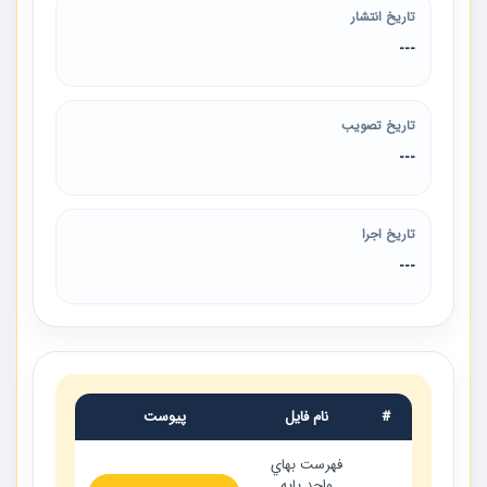
تاریخ انتشار
---
تاریخ تصویب
---
تاریخ اجرا
---
#
نام فایل
پیوست
فهرست بهاي
واحد پايه