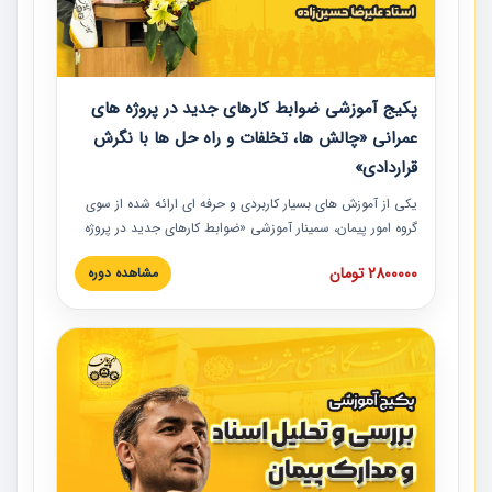
پکیج آموزشی ضوابط کارهای جدید در پروژه های
عمرانی «چالش ها، تخلفات و راه حل ها با نگرش
قراردادی»
یکی از آموزش‏‏‏‏‏‏ های بسیار کاربردی و حرفه‏ ای ارائه شده از سوی
گروه امور پیمان، سمینار آموزشی «ضوابط کارهای جدید در پروژه
های عمرانی» چالش ها، تخلفات و راه حل ها با نگرش قراردادی
2800000 تومان
مشاهده دوره
است که در محل سندیکای شرکت های ساختمانی کشور ارائه شد.
در این آموزش نکات کلیدی مربوط به کارهای جدید در اسناد و
مدارک پیمان به همراه تجربیات عملی ارائه شده است.