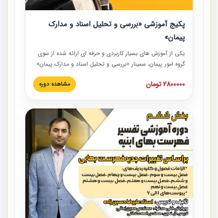
پکیج آموزشی «بررسی و تحلیل اسناد و مدارک
پیمان»
یکی از آموزش‏‏‏‏‏‏ های بسیار کاربردی و حرفه‏ ای ارائه شده از سوی
گروه امور پیمان، سمینار «بررسی و تحلیل اسناد و مدارک پیمان»
است که در دانشگاه صنعتی شریف ارائه شد. در این آموزش
2800000 تومان
مشاهده دوره
نکات کلیدی مربوط به اسناد و مدارک پیمان، اولویت بندی اسناد
و مدارک پیمان، بایدها و نبایدهای مربوط به اسناد و مدارک
پیمان به همراه تجربیات عملی در این خصوص ارائه شده است.