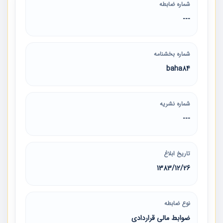
شماره ضابطه
---
شماره بخشنامه
baha84
شماره نشریه
---
تاریخ ابلاغ
1383/12/26
نوع ضابطه
ضوابط مالی قراردادی