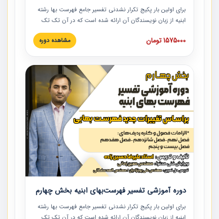
برای اولین بار پکیج تکرار نشدنی تفسیر جامع فهرست بها رشته
ابنیه از زبان نویسندگان آن ارائه شده است که در آن تک تک
ردیف ها و مطالب فهرست بها تفسیر و ارائه شده است. این
1575000 تومان
مشاهده دوره
دوره به صورت کامل تصویری بوده و به همراه تصاویر عملیات
اجرایی مرتبط با ردیف های فهرست بها ارائه شده است. این
دوره با کلام مهندس علیرضاحسین‌زاده مدیر پروژه مهندسی
مشاور در امر بازنگری فهرست بها رشته ابنیه ارائه شده و به تمام
همکارانی که در حوزه صنعت ساخت در حال فعالیت هستند حتما
توصیه می کنیم از مطالب این دوره استفاده نمایند.
دوره آموزشی تفسیر فهرست‌بهای ابنیه بخش چهارم
برای اولین بار پکیج تکرار نشدنی تفسیر جامع فهرست بها رشته
ابنیه از زبان نویسندگان آن ارائه شده است که در آن تک تک