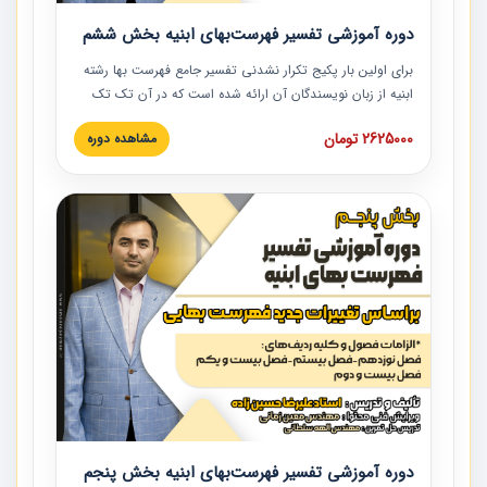
دوره آموزشی تفسیر فهرست‌بهای ابنیه بخش ششم
برای اولین بار پکیج تکرار نشدنی تفسیر جامع فهرست بها رشته
ابنیه از زبان نویسندگان آن ارائه شده است که در آن تک تک
ردیف ها و مطالب فهرست بها تفسیر و ارائه شده است. این
2625000 تومان
مشاهده دوره
دوره به صورت کامل تصویری بوده و به همراه تصاویر عملیات
اجرایی مرتبط با ردیف های فهرست بها ارائه شده است. این
دوره با کلام مهندس علیرضاحسین‌زاده مدیر پروژه مهندسی
مشاور در امر بازنگری فهرست بها رشته ابنیه ارائه شده و به تمام
همکارانی که در حوزه صنعت ساخت در حال فعالیت هستند حتما
توصیه می کنیم از مطالب این دوره استفاده نمایند.
دوره آموزشی تفسیر فهرست‌بهای ابنیه بخش پنجم