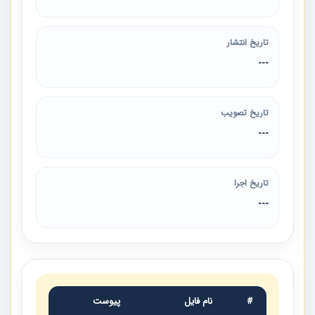
تاریخ انتشار
---
تاریخ تصویب
---
تاریخ اجرا
---
#
نام فایل
پیوست