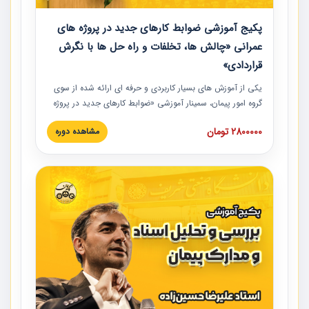
پکیج آموزشی ضوابط کارهای جدید در پروژه های
عمرانی «چالش ها، تخلفات و راه حل ها با نگرش
قراردادی»
یکی از آموزش‏‏‏‏‏‏ های بسیار کاربردی و حرفه‏ ای ارائه شده از سوی
گروه امور پیمان، سمینار آموزشی «ضوابط کارهای جدید در پروژه
های عمرانی» چالش ها، تخلفات و راه حل ها با نگرش قراردادی
2800000 تومان
مشاهده دوره
است که در محل سندیکای شرکت های ساختمانی کشور ارائه شد.
در این آموزش نکات کلیدی مربوط به کارهای جدید در اسناد و
مدارک پیمان به همراه تجربیات عملی ارائه شده است.