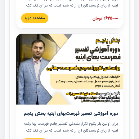
ابنیه از زبان نویسندگان آن ارائه شده است که در آن تک تک
ردیف ها و مطالب فهرست بها تفسیر و ارائه شده است. این
2625000 تومان
مشاهده دوره
دوره به صورت کامل تصویری بوده و به همراه تصاویر عملیات
اجرایی مرتبط با ردیف های فهرست بها ارائه شده است. این
دوره با کلام مهندس علیرضاحسین‌زاده مدیر پروژه مهندسی
مشاور در امر بازنگری فهرست بها رشته ابنیه ارائه شده و به تمام
همکارانی که در حوزه صنعت ساخت در حال فعالیت هستند حتما
توصیه می کنیم از مطالب این دوره استفاده نمایند.
دوره آموزشی تفسیر فهرست‌بهای ابنیه بخش پنجم
برای اولین بار پکیج تکرار نشدنی تفسیر جامع فهرست بها رشته
ابنیه از زبان نویسندگان آن ارائه شده است که در آن تک تک
ردیف ها و مطالب فهرست بها تفسیر و ارائه شده است. این