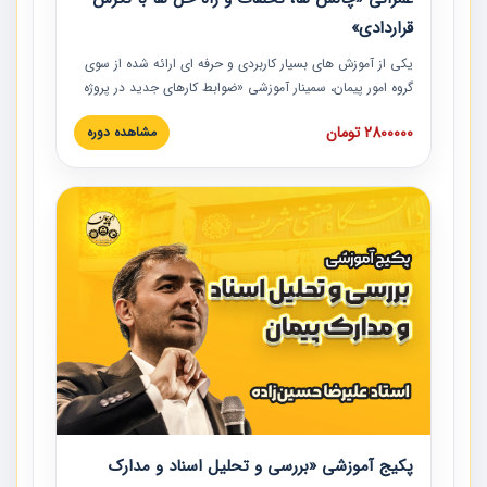
قراردادی»
یکی از آموزش‏‏‏‏‏‏ های بسیار کاربردی و حرفه‏ ای ارائه شده از سوی
گروه امور پیمان، سمینار آموزشی «ضوابط کارهای جدید در پروژه
های عمرانی» چالش ها، تخلفات و راه حل ها با نگرش قراردادی
2800000 تومان
مشاهده دوره
است که در محل سندیکای شرکت های ساختمانی کشور ارائه شد.
در این آموزش نکات کلیدی مربوط به کارهای جدید در اسناد و
مدارک پیمان به همراه تجربیات عملی ارائه شده است.
پکیج آموزشی «بررسی و تحلیل اسناد و مدارک