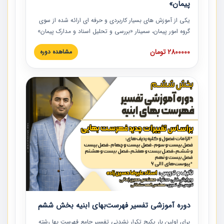
پیمان»
یکی از آموزش‏‏‏‏‏‏ های بسیار کاربردی و حرفه‏ ای ارائه شده از سوی
گروه امور پیمان، سمینار «بررسی و تحلیل اسناد و مدارک پیمان»
است که در دانشگاه صنعتی شریف ارائه شد. در این آموزش
2800000 تومان
مشاهده دوره
نکات کلیدی مربوط به اسناد و مدارک پیمان، اولویت بندی اسناد
و مدارک پیمان، بایدها و نبایدهای مربوط به اسناد و مدارک
پیمان به همراه تجربیات عملی در این خصوص ارائه شده است.
دوره آموزشی تفسیر فهرست‌بهای ابنیه بخش ششم
برای اولین بار پکیج تکرار نشدنی تفسیر جامع فهرست بها رشته