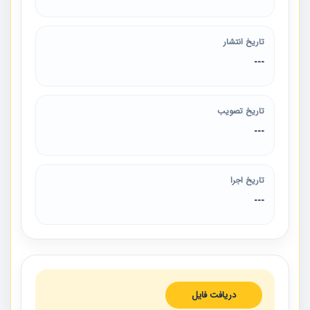
تاریخ انتشار
---
تاریخ تصویب
---
تاریخ اجرا
---
دریافت فایل