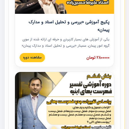
پکیج آموزشی «بررسی و تحلیل اسناد و مدارک
پیمان»
یکی از آموزش‏‏‏‏‏‏ های بسیار کاربردی و حرفه‏ ای ارائه شده از سوی
گروه امور پیمان، سمینار «بررسی و تحلیل اسناد و مدارک پیمان»
است که در دانشگاه صنعتی شریف ارائه شد. در این آموزش
2800000 تومان
مشاهده دوره
نکات کلیدی مربوط به اسناد و مدارک پیمان، اولویت بندی اسناد
و مدارک پیمان، بایدها و نبایدهای مربوط به اسناد و مدارک
پیمان به همراه تجربیات عملی در این خصوص ارائه شده است.