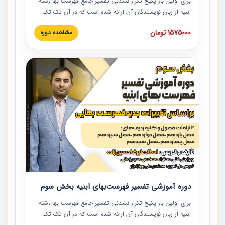
برای اولین بار پکیج تکرار نشدنی تفسیر جامع فهرست بها رشته
ابنیه از زبان نویسندگان آن ارائه شده است که در آن تک تک
ردیف ها و مطالب فهرست بها تفسیر و ارائه شده است. این
1575000 تومان
مشاهده دوره
دوره به صورت کامل تصویری بوده و به همراه تصاویر عملیات
اجرایی مرتبط با ردیف های فهرست بها ارائه شده است. این
دوره با کلام مهندس علیرضاحسین‌زاده مدیر پروژه مهندسی
مشاور در امر بازنگری فهرست بها رشته ابنیه ارائه شده و به تمام
همکارانی که در حوزه صنعت ساخت در حال فعالیت هستند حتما
توصیه می کنیم از مطالب این دوره استفاده نمایند.
دوره آموزشی تفسیر فهرست‌بهای ابنیه بخش سوم
برای اولین بار پکیج تکرار نشدنی تفسیر جامع فهرست بها رشته
ابنیه از زبان نویسندگان آن ارائه شده است که در آن تک تک