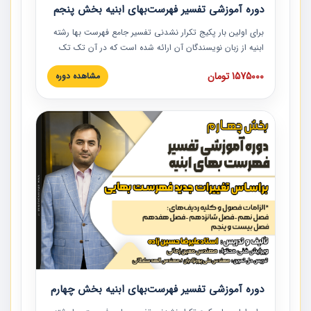
دوره آموزشی تفسیر فهرست‌بهای ابنیه بخش پنجم
برای اولین بار پکیج تکرار نشدنی تفسیر جامع فهرست بها رشته
ابنیه از زبان نویسندگان آن ارائه شده است که در آن تک تک
ردیف ها و مطالب فهرست بها تفسیر و ارائه شده است. این
1575000 تومان
مشاهده دوره
دوره به صورت کامل تصویری بوده و به همراه تصاویر عملیات
اجرایی مرتبط با ردیف های فهرست بها ارائه شده است. این
دوره با کلام مهندس علیرضاحسین‌زاده مدیر پروژه مهندسی
مشاور در امر بازنگری فهرست بها رشته ابنیه ارائه شده و به تمام
همکارانی که در حوزه صنعت ساخت در حال فعالیت هستند حتما
توصیه می کنیم از مطالب این دوره استفاده نمایند.
دوره آموزشی تفسیر فهرست‌بهای ابنیه بخش چهارم