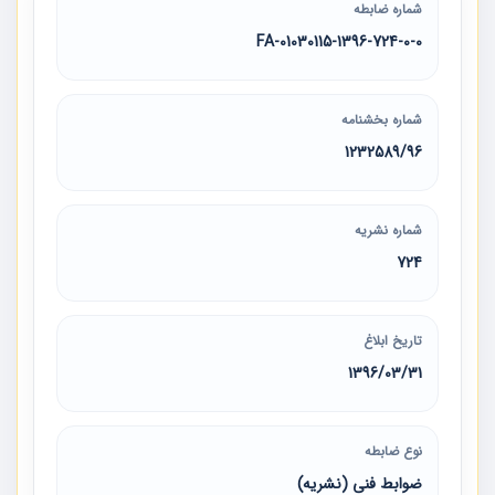
شماره ضابطه
01030115-1396-724-0-0-FA
شماره بخشنامه
1232589/96
شماره نشریه
724
تاریخ ابلاغ
1396/03/31
نوع ضابطه
ضوابط فنی (نشریه)