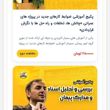
پکیج آموزشی ضوابط کارهای جدید در پروژه های
عمرانی «چالش ها، تخلفات و راه حل ها با نگرش
قراردادی»
یکی از آموزش‏‏‏‏‏‏ های بسیار کاربردی و حرفه‏ ای ارائه شده از سوی
گروه امور پیمان، سمینار آموزشی «ضوابط کارهای جدید در پروژه
های عمرانی» چالش ها، تخلفات و راه حل ها با نگرش قراردادی
2800000 تومان
مشاهده دوره
است که در محل سندیکای شرکت های ساختمانی کشور ارائه شد.
در این آموزش نکات کلیدی مربوط به کارهای جدید در اسناد و
مدارک پیمان به همراه تجربیات عملی ارائه شده است.