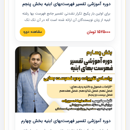
دوره آموزشی تفسیر فهرست‌بهای ابنیه بخش پنجم
برای اولین بار پکیج تکرار نشدنی تفسیر جامع فهرست بها رشته
ابنیه از زبان نویسندگان آن ارائه شده است که در آن تک تک
ردیف ها و مطالب فهرست بها تفسیر و ارائه شده است. این
1575000 تومان
مشاهده دوره
دوره به صورت کامل تصویری بوده و به همراه تصاویر عملیات
اجرایی مرتبط با ردیف های فهرست بها ارائه شده است. این
دوره با کلام مهندس علیرضاحسین‌زاده مدیر پروژه مهندسی
مشاور در امر بازنگری فهرست بها رشته ابنیه ارائه شده و به تمام
همکارانی که در حوزه صنعت ساخت در حال فعالیت هستند حتما
توصیه می کنیم از مطالب این دوره استفاده نمایند.
دوره آموزشی تفسیر فهرست‌بهای ابنیه بخش چهارم