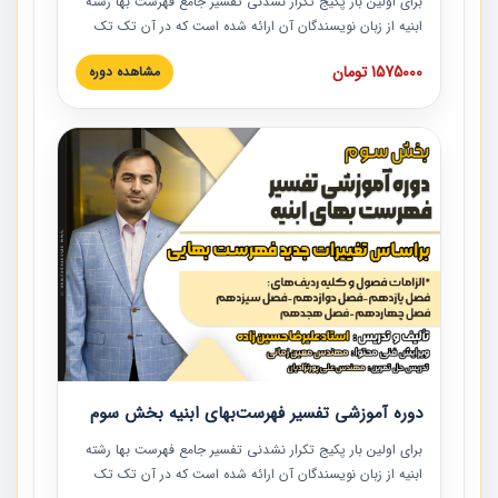
برای اولین بار پکیج تکرار نشدنی تفسیر جامع فهرست بها رشته
ابنیه از زبان نویسندگان آن ارائه شده است که در آن تک تک
ردیف ها و مطالب فهرست بها تفسیر و ارائه شده است. این
1575000 تومان
مشاهده دوره
دوره به صورت کامل تصویری بوده و به همراه تصاویر عملیات
اجرایی مرتبط با ردیف های فهرست بها ارائه شده است. این
دوره با کلام مهندس علیرضاحسین‌زاده مدیر پروژه مهندسی
مشاور در امر بازنگری فهرست بها رشته ابنیه ارائه شده و به تمام
همکارانی که در حوزه صنعت ساخت در حال فعالیت هستند حتما
توصیه می کنیم از مطالب این دوره استفاده نمایند.
دوره آموزشی تفسیر فهرست‌بهای ابنیه بخش سوم
برای اولین بار پکیج تکرار نشدنی تفسیر جامع فهرست بها رشته
ابنیه از زبان نویسندگان آن ارائه شده است که در آن تک تک