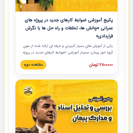
پکیج آموزشی ضوابط کارهای جدید در پروژه های
عمرانی «چالش ها، تخلفات و راه حل ها با نگرش
قراردادی»
یکی از آموزش‏‏‏‏‏‏ های بسیار کاربردی و حرفه‏ ای ارائه شده از سوی
گروه امور پیمان، سمینار آموزشی «ضوابط کارهای جدید در پروژه
های عمرانی» چالش ها، تخلفات و راه حل ها با نگرش قراردادی
2800000 تومان
مشاهده دوره
است که در محل سندیکای شرکت های ساختمانی کشور ارائه شد.
در این آموزش نکات کلیدی مربوط به کارهای جدید در اسناد و
مدارک پیمان به همراه تجربیات عملی ارائه شده است.