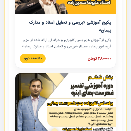
پکیج آموزشی «بررسی و تحلیل اسناد و مدارک
پیمان»
یکی از آموزش‏‏‏‏‏‏ های بسیار کاربردی و حرفه‏ ای ارائه شده از سوی
گروه امور پیمان، سمینار «بررسی و تحلیل اسناد و مدارک پیمان»
است که در دانشگاه صنعتی شریف ارائه شد. در این آموزش
2800000 تومان
مشاهده دوره
نکات کلیدی مربوط به اسناد و مدارک پیمان، اولویت بندی اسناد
و مدارک پیمان، بایدها و نبایدهای مربوط به اسناد و مدارک
پیمان به همراه تجربیات عملی در این خصوص ارائه شده است.