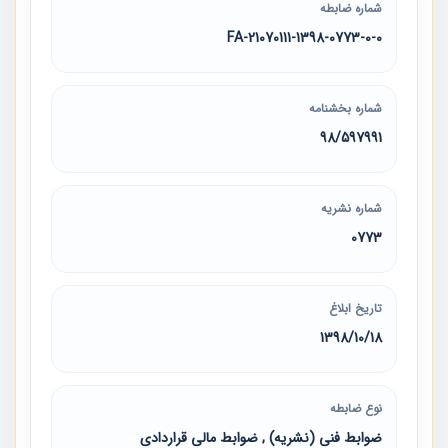
شماره ضابطه
21070111-1398-0773-0-0-FA
شماره بخشنامه
98/597991
شماره نشریه
0773
تاریخ ابلاغ
1398/10/18
نوع ضابطه
ضوابط فنی (نشریه) , ضوابط مالی قراردادی