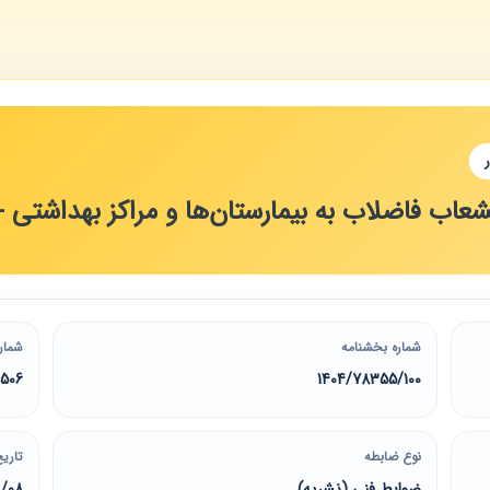
شعاب فاضلاب به بیمارستان‌ها و مراکز بهداشتی -
شماره بخشنامه
شمار
506
1404/78355/100
نوع ضابطه
تاریخ
ضوابط فنی (نشریه)
9/08