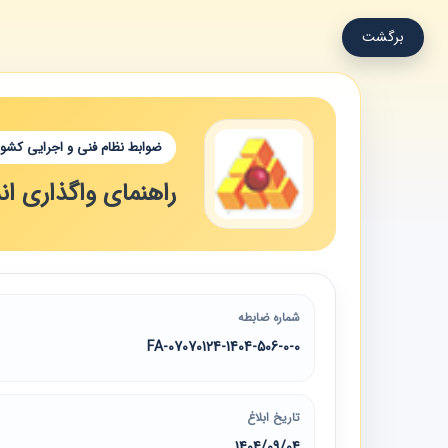
برگشت
ضوابط نظام فنی و اجرایی کشور
راهنمای واگذاری ان
شماره ضابطه
07070124-1404-506-0-0-FA
تاریخ ابلاغ
1404/09/04