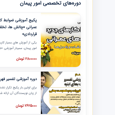
دوره‌های تخصصی امور پیمان
پکیج آموزشی ضوابط کار
عمرانی «چالش ها، تخلف
قراردادی»
یکی از آموزش‏‏‏‏‏‏ های بسیار کا
امور پیمان، سمینار آموزشی «
عمرانی» چالش ها، تخلفات و ر
2800000 تومان
در محل سندیکای شرکت های سا
آموزش نکات کلیدی مربوط به ک
به همراه تجربیات عملی ارائه
دوره آموزشی تفسیر فه
برای اولین بار پکیج تکرار نش
از زبان نویسندگان آن ارائه
مطالب فهرست بها تفسیر و ار
تصویری بوده و به همراه تصاو
2625000 تومان
فهرست بها ارائه شده است. ای