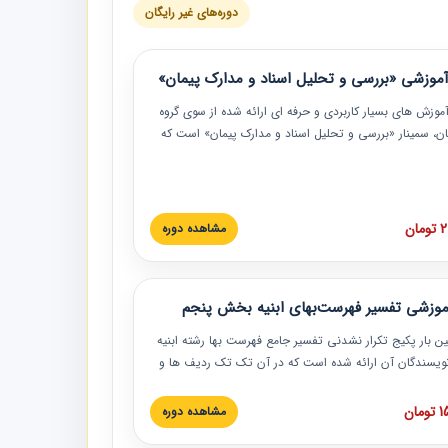
دوره‌های غیر رایگان
موزشی «بررسی و تحلیل اسناد و مدارک پیمان»
موزش‏‏‏‏‏‏ های بسیار کاربردی و حرفه‏ ای ارائه شده از سوی گروه
مان، سمینار «بررسی و تحلیل اسناد و مدارک پیمان» است که
گاه صنعتی شریف ارائه شد. در این آموزش نکات کلیدی
 اسناد و مدارک پیمان، اولویت بندی اسناد و مدارک پیمان،
 نبایدهای مربوط به اسناد و مدارک پیمان به همراه تجربیات
 این خصوص ارائه شده است.
ان
مشاهده دوره
موزشی تفسیر فهرست‌بهای ابنیه بخش پنجم
ین بار پکیج تکرار نشدنی تفسیر جامع فهرست بها رشته ابنیه
 نویسندگان آن ارائه شده است که در آن تک تک ردیف ها و
هرست بها تفسیر و ارائه شده است. این دوره به صورت کامل
بوده و به همراه تصاویر عملیات اجرایی مرتبط با ردیف های
ان
مشاهده دوره
ها ارائه شده است. این دوره با کلام مهندس