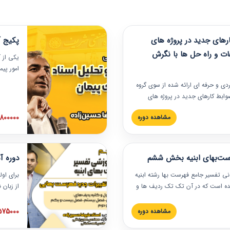
های جدید در پروژه های
پکیج آ
ات و راه حل ها با نگرش
یکی از آ
امور پی
در دانش
ربردی و حرفه‏ ای ارائه شده از سوی گروه
مربوط به
ضوابط کارهای جدید در پروژه های
بایدها و
اه حل ها با نگرش قراردادی است که
عملی در
2800000 توم
مشاهده دوره
ختمانی کشور ارائه شد. در این
ارهای جدید در اسناد و مدارک پیمان
 شده است.
رست‌بهای ابنیه بخش ششم
دوره آ
دنی تفسیر جامع فهرست بها رشته ابنیه
برای اول
 شده است که در آن تک تک ردیف ها و
از زبان
ائه شده است. این دوره به صورت کامل
مطالب ف
یر عملیات اجرایی مرتبط با ردیف های
تصویری 
1575000 توم
مشاهده دوره
ن دوره با کلام مهندس
فهرست ب