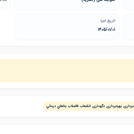
تاریخ اجرا
1405/01/01
‌برداری, بهره‌برداری, نگهداری, انشعاب فاضلاب بناهاي درماني