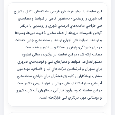
اين ضابطه با عنوان «راهنماي طراحي سامانه‌هاي انتقال و توزيع
آب شهري و روستايي» به‌منظور آگاهي از ضوابط و معيارهاي
فني طراحي سامانه‌هاي آبرساني شهري و روستايي با درنظر
گرفتن تاسيسات مربوطه از جمله مخازن ذخيره، شيرها، پمپ‌ها
و لوله‌ها، ضوابط فني اجراي لوله‌ها و سامانه‌هاي جنبي حفاظت
در برابر خوردگي، پايش و اسكادا و ... تدوين شده است.
مطالب ارائه شده در اين ضابطه در برگيرنده مباني نظري،
دستورالعمل‌ها، ضوابط و معيارهاي فني و توصيه‌هاي ضروري
براي مديران و كارشناسان شركت‌هاي آب و فاضلاب، مهندسين
مشاور، پيمانكاران و كليه پژوهشگران براي طراحي سامانه‌هاي
آبرساني طبق استانداردهاي جهاني و شرايط بومي كشور است.
در اين ضابطه نحوه برآورد نياز آبي سامانه‎هاي آب شرب شهري
و روستايي مورد بازنگري كلي قرارگرفته است.