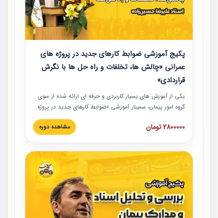
پکیج آموزشی ضوابط کارهای جدید در پروژه های
عمرانی «چالش ها، تخلفات و راه حل ها با نگرش
قراردادی»
یکی از آموزش‏‏‏‏‏‏ های بسیار کاربردی و حرفه‏ ای ارائه شده از سوی
گروه امور پیمان، سمینار آموزشی «ضوابط کارهای جدید در پروژه
های عمرانی» چالش ها، تخلفات و راه حل ها با نگرش قراردادی
2800000 تومان
مشاهده دوره
است که در محل سندیکای شرکت های ساختمانی کشور ارائه شد.
در این آموزش نکات کلیدی مربوط به کارهای جدید در اسناد و
مدارک پیمان به همراه تجربیات عملی ارائه شده است.