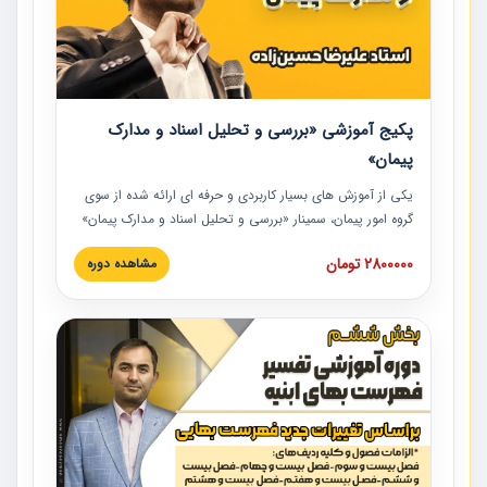
پکیج آموزشی «بررسی و تحلیل اسناد و مدارک
پیمان»
یکی از آموزش‏‏‏‏‏‏ های بسیار کاربردی و حرفه‏ ای ارائه شده از سوی
گروه امور پیمان، سمینار «بررسی و تحلیل اسناد و مدارک پیمان»
است که در دانشگاه صنعتی شریف ارائه شد. در این آموزش
2800000 تومان
مشاهده دوره
نکات کلیدی مربوط به اسناد و مدارک پیمان، اولویت بندی اسناد
و مدارک پیمان، بایدها و نبایدهای مربوط به اسناد و مدارک
پیمان به همراه تجربیات عملی در این خصوص ارائه شده است.