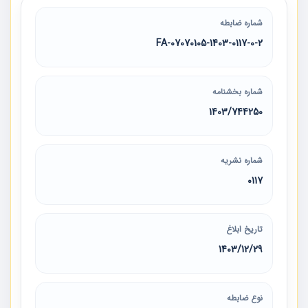
شماره ضابطه
07070105-1403-0117-0-2-FA
شماره بخشنامه
1403/744250
شماره نشریه
0117
تاریخ ابلاغ
1403/12/29
نوع ضابطه