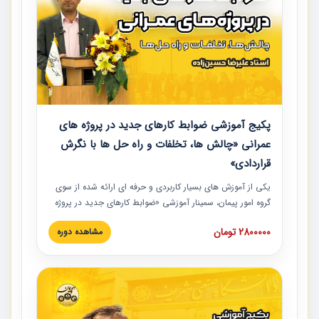
پکیج آموزشی ضوابط کارهای جدید در پروژه های
عمرانی «چالش ها، تخلفات و راه حل ها با نگرش
قراردادی»
یکی از آموزش‏‏‏‏‏‏ های بسیار کاربردی و حرفه‏ ای ارائه شده از سوی
گروه امور پیمان، سمینار آموزشی «ضوابط کارهای جدید در پروژه
های عمرانی» چالش ها، تخلفات و راه حل ها با نگرش قراردادی
2800000 تومان
مشاهده دوره
است که در محل سندیکای شرکت های ساختمانی کشور ارائه شد.
در این آموزش نکات کلیدی مربوط به کارهای جدید در اسناد و
مدارک پیمان به همراه تجربیات عملی ارائه شده است.