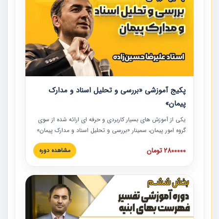
پکیج آموزشی «بررسی و تحلیل اسناد و مدارک
پیمان»
یکی از آموزش‏‏‏‏‏‏ های بسیار کاربردی و حرفه‏ ای ارائه شده از سوی
گروه امور پیمان، سمینار «بررسی و تحلیل اسناد و مدارک پیمان»
است که در دانشگاه صنعتی شریف ارائه شد. در این آموزش
2800000 تومان
مشاهده دوره
نکات کلیدی مربوط به اسناد و مدارک پیمان، اولویت بندی اسناد
و مدارک پیمان، بایدها و نبایدهای مربوط به اسناد و مدارک
پیمان به همراه تجربیات عملی در این خصوص ارائه شده است.