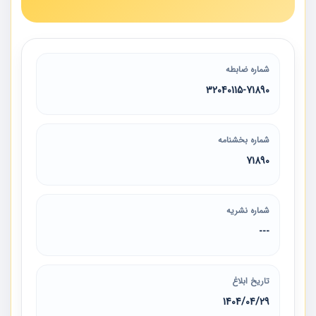
شماره ضابطه
32040115-71890
شماره بخشنامه
71890
شماره نشریه
---
تاریخ ابلاغ
1404/04/29