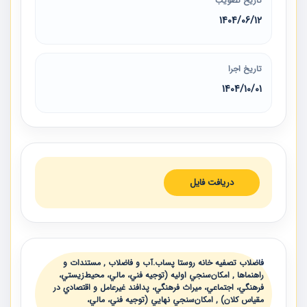
تاریخ تصویب
1404/06/12
تاریخ اجرا
1404/10/01
دریافت فایل
فاضلاب تصفيه خانه روستا پساب.آب و فاضلاب , مستندات و
راهنماها , امكان‌سنجي اوليه (توجيه فني، مالي، محيط‌زيستي،
فرهنگي، اجتماعي، ميراث فرهنگي، پدافند غيرعامل و اقتصادي در
مقياس كلان) , امكان‌سنجي نهايي (توجيه فني، مالي،