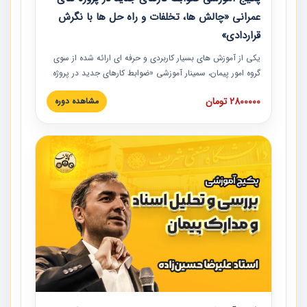
عمرانی «چالش ها، تخلفات و راه حل ها با نگرش
قراردادی»
یکی از آموزش‏‏‏‏‏‏ های بسیار کاربردی و حرفه‏ ای ارائه شده از سوی
گروه امور پیمان، سمینار آموزشی «ضوابط کارهای جدید در پروژه
های عمرانی» چالش ها، تخلفات و راه حل ها با نگرش قراردادی
2800000 تومان
مشاهده دوره
است که در محل سندیکای شرکت های ساختمانی کشور ارائه شد.
در این آموزش نکات کلیدی مربوط به کارهای جدید در اسناد و
مدارک پیمان به همراه تجربیات عملی ارائه شده است.