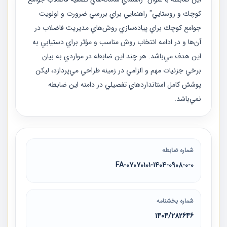
كوچك و روستايي" راهنمايي براي بررسي ضرورت و اولويت
جوامع كوچك براي پياده‌سازي روش‌هاي مديريت فاضلاب در
آن‌ها و در ادامه انتخاب روش مناسب و مؤثر براي دستيابي به
اين هدف مي‌باشد. هر چند اين ضابطه در مواردي به بيان
برخي جزئيات مهم و الزامي در زمينه طراحي مي‌پردازد، ليكن
پوشش كامل استانداردهاي تفصيلي در دامنه اين ضابطه
نمي‌باشد.
شماره ضابطه
07070101-1404-0908-0-0-FA
شماره بخشنامه
1404/282646