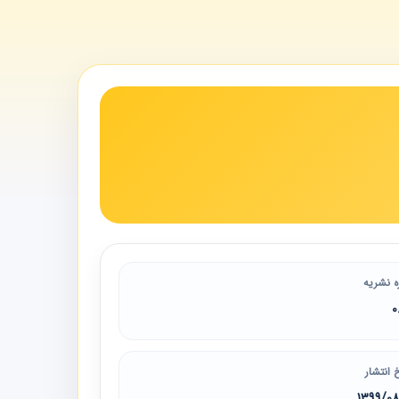
ه نشریه
0
 انتشار
1399/0