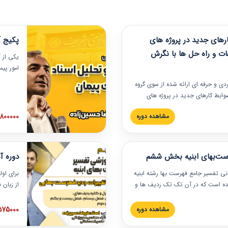
های جدید در پروژه های
پکیج آ
ات و راه حل ها با نگرش
یکی از آ
امور پی
در دانش
ربردی و حرفه‏ ای ارائه شده از سوی گروه
مربوط به
ضوابط کارهای جدید در پروژه های
بایدها و
اه حل ها با نگرش قراردادی است که
عملی در
2800000 توم
مشاهده دوره
ختمانی کشور ارائه شد. در این
ارهای جدید در اسناد و مدارک پیمان
 شده است.
رست‌بهای ابنیه بخش ششم
دوره آ
دنی تفسیر جامع فهرست بها رشته ابنیه
برای اول
 شده است که در آن تک تک ردیف ها و
از زبان
ائه شده است. این دوره به صورت کامل
مطالب ف
یر عملیات اجرایی مرتبط با ردیف های
تصویری 
1575000 توم
مشاهده دوره
ن دوره با کلام مهندس
فهرست ب