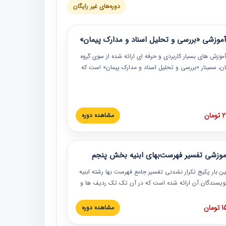
دوره‌های غیر رایگان
موزشی «بررسی و تحلیل اسناد و مدارک پیمان»
موزش‏‏‏‏‏‏ های بسیار کاربردی و حرفه‏ ای ارائه شده از سوی گروه
مان، سمینار «بررسی و تحلیل اسناد و مدارک پیمان» است که
گاه صنعتی شریف ارائه شد. در این آموزش نکات کلیدی
 اسناد و مدارک پیمان، اولویت بندی اسناد و مدارک پیمان،
 نبایدهای مربوط به اسناد و مدارک پیمان به همراه تجربیات
 این خصوص ارائه شده است.
ان
مشاهده دوره
موزشی تفسیر فهرست‌بهای ابنیه بخش پنجم
ین بار پکیج تکرار نشدنی تفسیر جامع فهرست بها رشته ابنیه
 نویسندگان آن ارائه شده است که در آن تک تک ردیف ها و
هرست بها تفسیر و ارائه شده است. این دوره به صورت کامل
بوده و به همراه تصاویر عملیات اجرایی مرتبط با ردیف های
ان
مشاهده دوره
ها ارائه شده است. این دوره با کلام مهندس