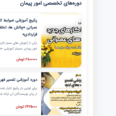
دوره‌های تخصصی امور پیمان
پکیج آموزشی ضوابط کار
عمرانی «چالش ها، تخلف
قراردادی»
یکی از آموزش‏‏‏‏‏‏ های بسیار کا
امور پیمان، سمینار آموزشی «
عمرانی» چالش ها، تخلفات و ر
2800000 تومان
در محل سندیکای شرکت های سا
آموزش نکات کلیدی مربوط به ک
به همراه تجربیات عملی ارائه
دوره آموزشی تفسیر فه
برای اولین بار پکیج تکرار نش
از زبان نویسندگان آن ارائه
مطالب فهرست بها تفسیر و ار
تصویری بوده و به همراه تصاو
2625000 تومان
فهرست بها ارائه شده است. ای