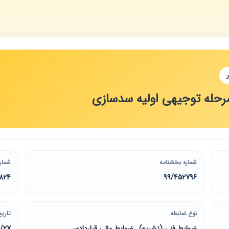
حله توجیهی اولیه سدسازی
شماره بخشنامه
شمار
824
99/452796
نوع ضابطه
تاریخ
ضوابط فنی (نشریه) , ضوابط مالی قراردادی
8/27