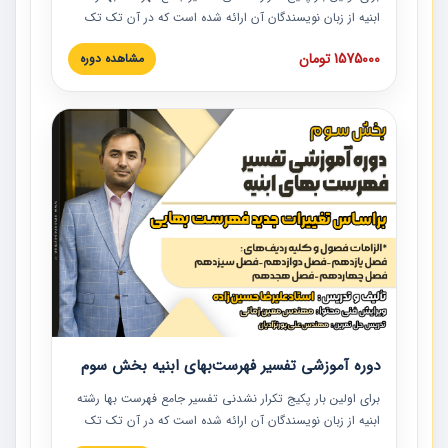
ابنیه از زبان نویسندگان آن ارائه شده است که در آن تک تک
ردیف ها و مطالب فهرست بها تفسیر و ارائه شده است. این
1575000 تومان
مشاهده دوره
دوره به صورت کامل تصویری بوده و به همراه تصاویر عملیات
اجرایی مرتبط با ردیف های فهرست بها ارائه شده است. این
دوره با کلام مهندس علیرضاحسین‌زاده مدیر پروژه مهندسی
مشاور در امر بازنگری فهرست بها رشته ابنیه ارائه شده و به تمام
همکارانی که در حوزه صنعت ساخت در حال فعالیت هستند حتما
توصیه می کنیم از مطالب این دوره استفاده نمایند.
دوره آموزشی تفسیر فهرست‌بهای ابنیه بخش سوم
برای اولین بار پکیج تکرار نشدنی تفسیر جامع فهرست بها رشته
ابنیه از زبان نویسندگان آن ارائه شده است که در آن تک تک
ردیف ها و مطالب فهرست بها تفسیر و ارائه شده است. این