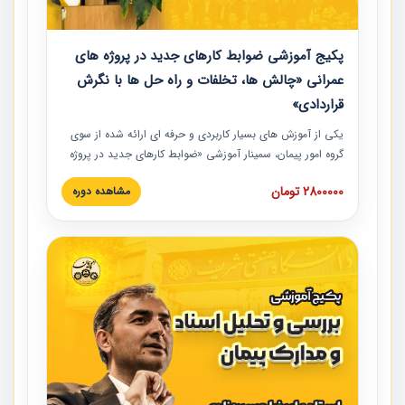
پکیج آموزشی ضوابط کارهای جدید در پروژه های
عمرانی «چالش ها، تخلفات و راه حل ها با نگرش
قراردادی»
یکی از آموزش‏‏‏‏‏‏ های بسیار کاربردی و حرفه‏ ای ارائه شده از سوی
گروه امور پیمان، سمینار آموزشی «ضوابط کارهای جدید در پروژه
های عمرانی» چالش ها، تخلفات و راه حل ها با نگرش قراردادی
2800000 تومان
مشاهده دوره
است که در محل سندیکای شرکت های ساختمانی کشور ارائه شد.
در این آموزش نکات کلیدی مربوط به کارهای جدید در اسناد و
مدارک پیمان به همراه تجربیات عملی ارائه شده است.