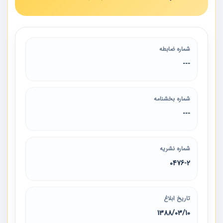
شماره ضابطه
---
شماره بخشنامه
---
شماره نشریه
0476-2
تاریخ ابلاغ
1388/03/10