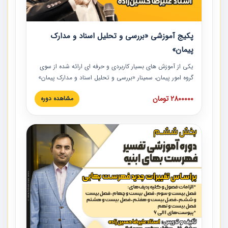
پکیج آموزشی «بررسی و تحلیل اسناد و مدارک
پیمان»
یکی از آموزش‏‏‏‏‏‏ های بسیار کاربردی و حرفه‏ ای ارائه شده از سوی
گروه امور پیمان، سمینار «بررسی و تحلیل اسناد و مدارک پیمان»
است که در دانشگاه صنعتی شریف ارائه شد. در این آموزش
2800000 تومان
مشاهده دوره
نکات کلیدی مربوط به اسناد و مدارک پیمان، اولویت بندی اسناد
و مدارک پیمان، بایدها و نبایدهای مربوط به اسناد و مدارک
پیمان به همراه تجربیات عملی در این خصوص ارائه شده است.