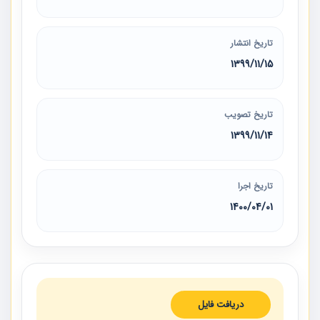
تاریخ انتشار
1399/11/15
تاریخ تصویب
1399/11/14
تاریخ اجرا
1400/04/01
دریافت فایل