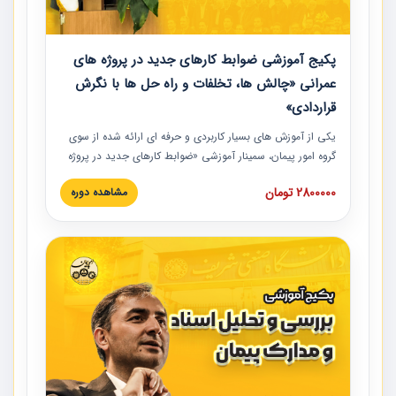
پکیج آموزشی ضوابط کارهای جدید در پروژه های
عمرانی «چالش ها، تخلفات و راه حل ها با نگرش
قراردادی»
یکی از آموزش‏‏‏‏‏‏ های بسیار کاربردی و حرفه‏ ای ارائه شده از سوی
گروه امور پیمان، سمینار آموزشی «ضوابط کارهای جدید در پروژه
های عمرانی» چالش ها، تخلفات و راه حل ها با نگرش قراردادی
2800000 تومان
مشاهده دوره
است که در محل سندیکای شرکت های ساختمانی کشور ارائه شد.
در این آموزش نکات کلیدی مربوط به کارهای جدید در اسناد و
مدارک پیمان به همراه تجربیات عملی ارائه شده است.