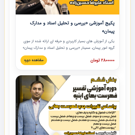
پکیج آموزشی «بررسی و تحلیل اسناد و مدارک
پیمان»
یکی از آموزش‏‏‏‏‏‏ های بسیار کاربردی و حرفه‏ ای ارائه شده از سوی
گروه امور پیمان، سمینار «بررسی و تحلیل اسناد و مدارک پیمان»
است که در دانشگاه صنعتی شریف ارائه شد. در این آموزش
2800000 تومان
مشاهده دوره
نکات کلیدی مربوط به اسناد و مدارک پیمان، اولویت بندی اسناد
و مدارک پیمان، بایدها و نبایدهای مربوط به اسناد و مدارک
پیمان به همراه تجربیات عملی در این خصوص ارائه شده است.