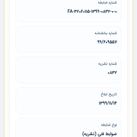
شماره ضابطه
32060115-1399-0832-0-0-FA
شماره بخشنامه
99/609557
شماره نشریه
0832
تاریخ ابلاغ
1399/11/14
نوع ضابطه
ضوابط فنی (نشریه)