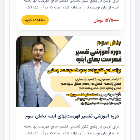
برای اولین بار پکیج تکرار نشدنی تفسیر جامع فهرست بها رشته
ابنیه از زبان نویسندگان آن ارائه شده است که در آن تک تک
ردیف ها و مطالب فهرست بها تفسیر و ارائه شده است. این
1575000 تومان
مشاهده دوره
دوره به صورت کامل تصویری بوده و به همراه تصاویر عملیات
اجرایی مرتبط با ردیف های فهرست بها ارائه شده است. این
دوره با کلام مهندس علیرضاحسین‌زاده مدیر پروژه مهندسی
مشاور در امر بازنگری فهرست بها رشته ابنیه ارائه شده و به تمام
همکارانی که در حوزه صنعت ساخت در حال فعالیت هستند حتما
توصیه می کنیم از مطالب این دوره استفاده نمایند.
دوره آموزشی تفسیر فهرست‌بهای ابنیه بخش سوم
برای اولین بار پکیج تکرار نشدنی تفسیر جامع فهرست بها رشته
ابنیه از زبان نویسندگان آن ارائه شده است که در آن تک تک