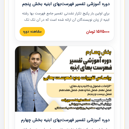
دوره آموزشی تفسیر فهرست‌بهای ابنیه بخش پنجم
برای اولین بار پکیج تکرار نشدنی تفسیر جامع فهرست بها رشته
ابنیه از زبان نویسندگان آن ارائه شده است که در آن تک تک
ردیف ها و مطالب فهرست بها تفسیر و ارائه شده است. این
1575000 تومان
مشاهده دوره
دوره به صورت کامل تصویری بوده و به همراه تصاویر عملیات
اجرایی مرتبط با ردیف های فهرست بها ارائه شده است. این
دوره با کلام مهندس علیرضاحسین‌زاده مدیر پروژه مهندسی
مشاور در امر بازنگری فهرست بها رشته ابنیه ارائه شده و به تمام
همکارانی که در حوزه صنعت ساخت در حال فعالیت هستند حتما
توصیه می کنیم از مطالب این دوره استفاده نمایند.
دوره آموزشی تفسیر فهرست‌بهای ابنیه بخش چهارم