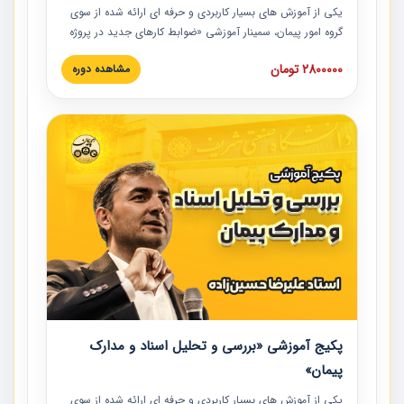
یکی از آموزش‏‏‏‏‏‏ های بسیار کاربردی و حرفه‏ ای ارائه شده از سوی
گروه امور پیمان، سمینار آموزشی «ضوابط کارهای جدید در پروژه
های عمرانی» چالش ها، تخلفات و راه حل ها با نگرش قراردادی
2800000 تومان
مشاهده دوره
است که در محل سندیکای شرکت های ساختمانی کشور ارائه شد.
در این آموزش نکات کلیدی مربوط به کارهای جدید در اسناد و
مدارک پیمان به همراه تجربیات عملی ارائه شده است.
پکیج آموزشی «بررسی و تحلیل اسناد و مدارک
پیمان»
یکی از آموزش‏‏‏‏‏‏ های بسیار کاربردی و حرفه‏ ای ارائه شده از سوی