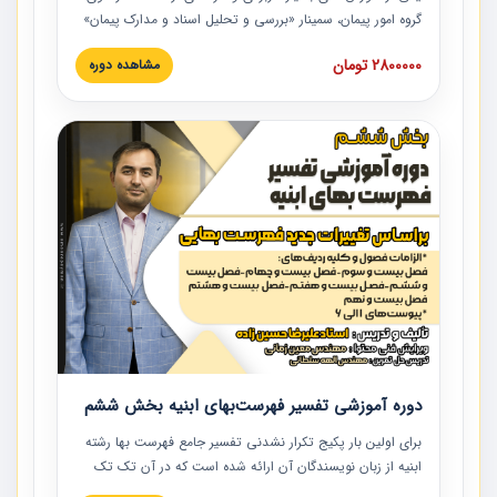
گروه امور پیمان، سمینار «بررسی و تحلیل اسناد و مدارک پیمان»
است که در دانشگاه صنعتی شریف ارائه شد. در این آموزش
2800000 تومان
مشاهده دوره
نکات کلیدی مربوط به اسناد و مدارک پیمان، اولویت بندی اسناد
و مدارک پیمان، بایدها و نبایدهای مربوط به اسناد و مدارک
پیمان به همراه تجربیات عملی در این خصوص ارائه شده است.
دوره آموزشی تفسیر فهرست‌بهای ابنیه بخش ششم
برای اولین بار پکیج تکرار نشدنی تفسیر جامع فهرست بها رشته
ابنیه از زبان نویسندگان آن ارائه شده است که در آن تک تک
ردیف ها و مطالب فهرست بها تفسیر و ارائه شده است. این