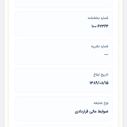
شماره بخشنامه
100-62364
شماره نشریه
---
تاریخ ابلاغ
1389/08/15
نوع ضابطه
ضوابط مالی قراردادی