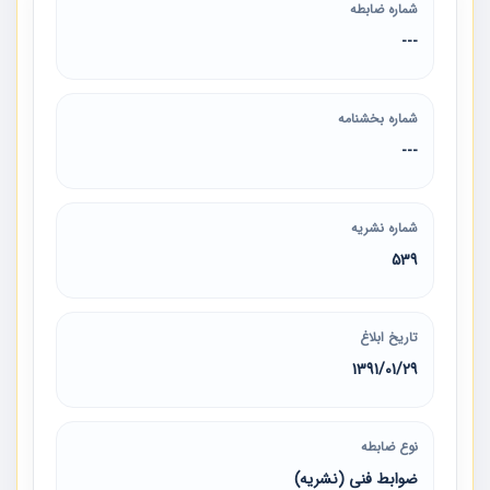
شماره ضابطه
---
شماره بخشنامه
---
شماره نشریه
539
تاریخ ابلاغ
1391/01/29
نوع ضابطه
ضوابط فنی (نشریه)