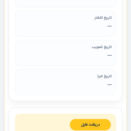
تاریخ انتشار
---
تاریخ تصویب
---
تاریخ اجرا
---
دریافت فایل