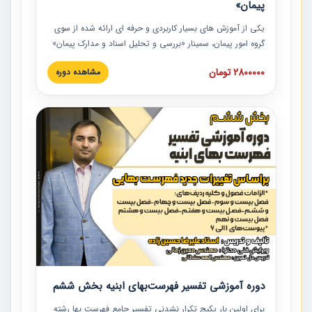
پیمان»
یکی از آموزش‏‏‏‏‏‏ های بسیار کاربردی و حرفه‏ ای ارائه شده از سوی
گروه امور پیمان، سمینار «بررسی و تحلیل اسناد و مدارک پیمان»
است که در دانشگاه صنعتی شریف ارائه شد. در این آموزش
2800000 تومان
مشاهده دوره
نکات کلیدی مربوط به اسناد و مدارک پیمان، اولویت بندی اسناد
و مدارک پیمان، بایدها و نبایدهای مربوط به اسناد و مدارک
پیمان به همراه تجربیات عملی در این خصوص ارائه شده است.
دوره آموزشی تفسیر فهرست‌بهای ابنیه بخش ششم
برای اولین بار پکیج تکرار نشدنی تفسیر جامع فهرست بها رشته