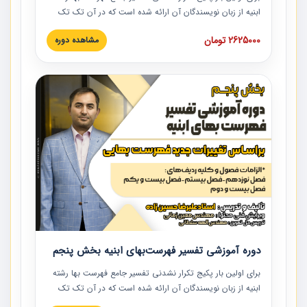
ابنیه از زبان نویسندگان آن ارائه شده است که در آن تک تک
ردیف ها و مطالب فهرست بها تفسیر و ارائه شده است. این
2625000 تومان
مشاهده دوره
دوره به صورت کامل تصویری بوده و به همراه تصاویر عملیات
اجرایی مرتبط با ردیف های فهرست بها ارائه شده است. این
دوره با کلام مهندس علیرضاحسین‌زاده مدیر پروژه مهندسی
مشاور در امر بازنگری فهرست بها رشته ابنیه ارائه شده و به تمام
همکارانی که در حوزه صنعت ساخت در حال فعالیت هستند حتما
توصیه می کنیم از مطالب این دوره استفاده نمایند.
دوره آموزشی تفسیر فهرست‌بهای ابنیه بخش پنجم
برای اولین بار پکیج تکرار نشدنی تفسیر جامع فهرست بها رشته
ابنیه از زبان نویسندگان آن ارائه شده است که در آن تک تک
ردیف ها و مطالب فهرست بها تفسیر و ارائه شده است. این