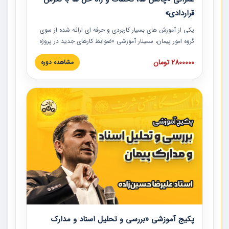
قراردادی»
یکی از آموزش‏‏‏‏‏‏ های بسیار کاربردی و حرفه‏ ای ارائه شده از سوی
گروه امور پیمان، سمینار آموزشی «ضوابط کارهای جدید در پروژه
های عمرانی» چالش ها، تخلفات و راه حل ها با نگرش قراردادی
2800000 تومان
مشاهده دوره
است که در محل سندیکای شرکت های ساختمانی کشور ارائه شد.
در این آموزش نکات کلیدی مربوط به کارهای جدید در اسناد و
مدارک پیمان به همراه تجربیات عملی ارائه شده است.
پکیج آموزشی «بررسی و تحلیل اسناد و مدارک