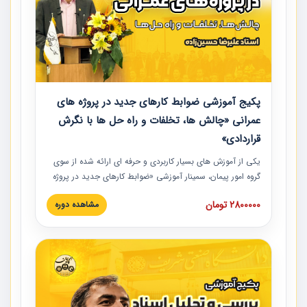
پکیج آموزشی ضوابط کارهای جدید در پروژه های
عمرانی «چالش ها، تخلفات و راه حل ها با نگرش
قراردادی»
یکی از آموزش‏‏‏‏‏‏ های بسیار کاربردی و حرفه‏ ای ارائه شده از سوی
گروه امور پیمان، سمینار آموزشی «ضوابط کارهای جدید در پروژه
های عمرانی» چالش ها، تخلفات و راه حل ها با نگرش قراردادی
2800000 تومان
مشاهده دوره
است که در محل سندیکای شرکت های ساختمانی کشور ارائه شد.
در این آموزش نکات کلیدی مربوط به کارهای جدید در اسناد و
مدارک پیمان به همراه تجربیات عملی ارائه شده است.