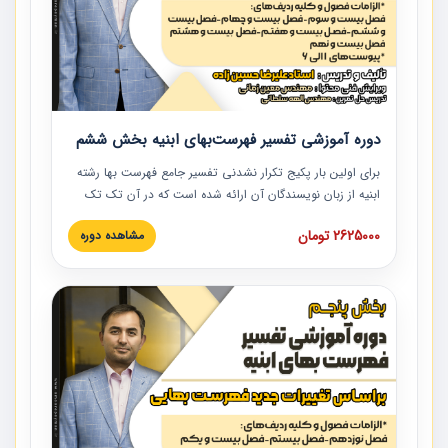
دوره آموزشی تفسیر فهرست‌بهای ابنیه بخش ششم
برای اولین بار پکیج تکرار نشدنی تفسیر جامع فهرست بها رشته
ابنیه از زبان نویسندگان آن ارائه شده است که در آن تک تک
ردیف ها و مطالب فهرست بها تفسیر و ارائه شده است. این
2625000 تومان
مشاهده دوره
دوره به صورت کامل تصویری بوده و به همراه تصاویر عملیات
اجرایی مرتبط با ردیف های فهرست بها ارائه شده است. این
دوره با کلام مهندس علیرضاحسین‌زاده مدیر پروژه مهندسی
مشاور در امر بازنگری فهرست بها رشته ابنیه ارائه شده و به تمام
همکارانی که در حوزه صنعت ساخت در حال فعالیت هستند حتما
توصیه می کنیم از مطالب این دوره استفاده نمایند.