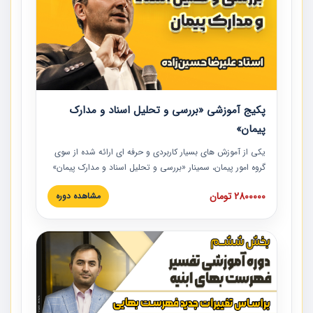
پکیج آموزشی «بررسی و تحلیل اسناد و مدارک
پیمان»
یکی از آموزش‏‏‏‏‏‏ های بسیار کاربردی و حرفه‏ ای ارائه شده از سوی
گروه امور پیمان، سمینار «بررسی و تحلیل اسناد و مدارک پیمان»
است که در دانشگاه صنعتی شریف ارائه شد. در این آموزش
2800000 تومان
مشاهده دوره
نکات کلیدی مربوط به اسناد و مدارک پیمان، اولویت بندی اسناد
و مدارک پیمان، بایدها و نبایدهای مربوط به اسناد و مدارک
پیمان به همراه تجربیات عملی در این خصوص ارائه شده است.