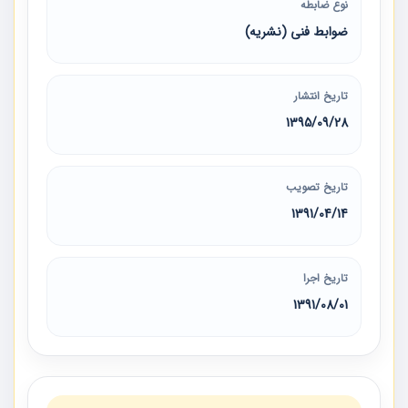
نوع ضابطه
ضوابط فنی (نشریه)
تاریخ انتشار
1395/09/28
تاریخ تصویب
1391/04/14
تاریخ اجرا
1391/08/01