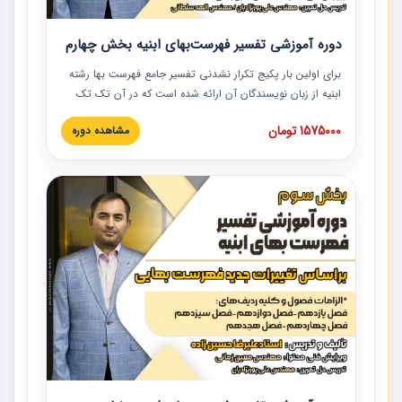
دوره آموزشی تفسیر فهرست‌بهای ابنیه بخش چهارم
برای اولین بار پکیج تکرار نشدنی تفسیر جامع فهرست بها رشته
ابنیه از زبان نویسندگان آن ارائه شده است که در آن تک تک
ردیف ها و مطالب فهرست بها تفسیر و ارائه شده است. این
1575000 تومان
مشاهده دوره
دوره به صورت کامل تصویری بوده و به همراه تصاویر عملیات
اجرایی مرتبط با ردیف های فهرست بها ارائه شده است. این
دوره با کلام مهندس علیرضاحسین‌زاده مدیر پروژه مهندسی
مشاور در امر بازنگری فهرست بها رشته ابنیه ارائه شده و به تمام
همکارانی که در حوزه صنعت ساخت در حال فعالیت هستند حتما
توصیه می کنیم از مطالب این دوره استفاده نمایند.