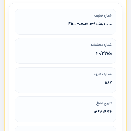
شماره ضابطه
03050111-1391-587-0-0-FA
شماره بخشنامه
20/29751
شماره نشریه
587
تاریخ ابلاغ
1391/04/14