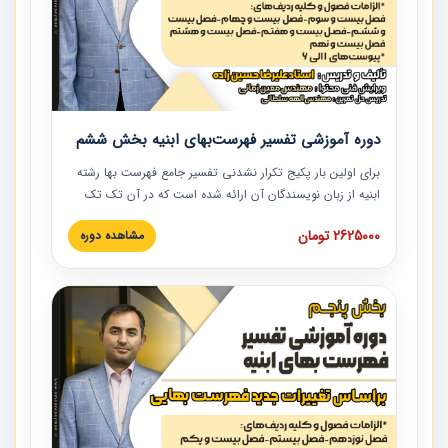
دوره آموزشی تفسیر فهرست‌بهای ابنیه بخش ششم
برای اولین بار پکیج تکرار نشدنی تفسیر جامع فهرست بها رشته
ابنیه از زبان نویسندگان آن ارائه شده است که در آن تک تک
ردیف ها و مطالب فهرست بها تفسیر و ارائه شده است. این
2625000 تومان
مشاهده دوره
دوره به صورت کامل تصویری بوده و به همراه تصاویر عملیات
اجرایی مرتبط با ردیف های فهرست بها ارائه شده است. این
دوره با کلام مهندس علیرضاحسین‌زاده مدیر پروژه مهندسی
مشاور در امر بازنگری فهرست بها رشته ابنیه ارائه شده و به تمام
همکارانی که در حوزه صنعت ساخت در حال فعالیت هستند حتما
توصیه می کنیم از مطالب این دوره استفاده نمایند.