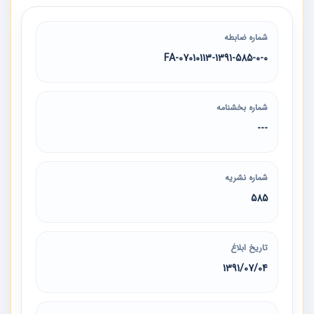
شماره ضابطه
07010113-1391-585-0-0-FA
شماره بخشنامه
---
شماره نشریه
585
تاریخ ابلاغ
1391/07/04