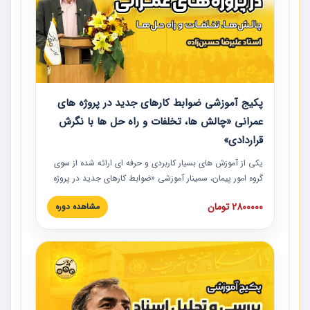
پکیج آموزشی ضوابط کارهای جدید در پروژه های
عمرانی «چالش ها، تخلفات و راه حل ها با نگرش
قراردادی»
یکی از آموزش‏‏‏‏‏‏ های بسیار کاربردی و حرفه‏ ای ارائه شده از سوی
گروه امور پیمان، سمینار آموزشی «ضوابط کارهای جدید در پروژه
های عمرانی» چالش ها، تخلفات و راه حل ها با نگرش قراردادی
2800000 تومان
مشاهده دوره
است که در محل سندیکای شرکت های ساختمانی کشور ارائه شد.
در این آموزش نکات کلیدی مربوط به کارهای جدید در اسناد و
مدارک پیمان به همراه تجربیات عملی ارائه شده است.