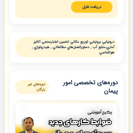
دریافت فایل
درونيابي برونيابي توزيع مكاني تخمين اعتبارسنجي آناليز
آماري.منابع آب , دستورالعمل‌هاي مطالعاتي , هيدرولوژي ,
هواشناسي
دوره‌های تخصصی امور
دوره‌های غیر
پیمان
رایگان