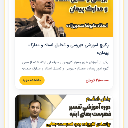
پکیج آموزشی «بررسی و تحلیل اسناد و مدارک
پیمان»
یکی از آموزش‏‏‏‏‏‏ های بسیار کاربردی و حرفه‏ ای ارائه شده از سوی
گروه امور پیمان، سمینار «بررسی و تحلیل اسناد و مدارک پیمان»
است که در دانشگاه صنعتی شریف ارائه شد. در این آموزش
2800000 تومان
مشاهده دوره
نکات کلیدی مربوط به اسناد و مدارک پیمان، اولویت بندی اسناد
و مدارک پیمان، بایدها و نبایدهای مربوط به اسناد و مدارک
پیمان به همراه تجربیات عملی در این خصوص ارائه شده است.