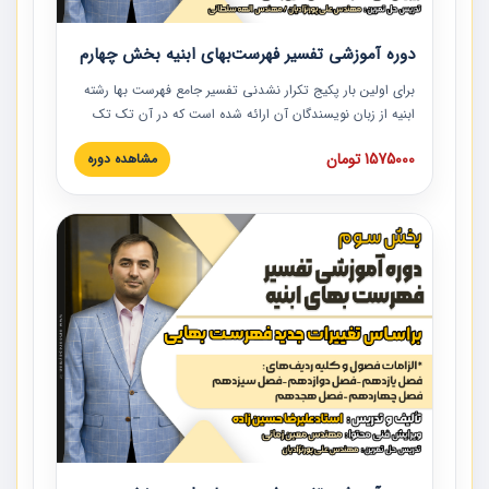
دوره آموزشی تفسیر فهرست‌بهای ابنیه بخش چهارم
برای اولین بار پکیج تکرار نشدنی تفسیر جامع فهرست بها رشته
ابنیه از زبان نویسندگان آن ارائه شده است که در آن تک تک
ردیف ها و مطالب فهرست بها تفسیر و ارائه شده است. این
1575000 تومان
مشاهده دوره
دوره به صورت کامل تصویری بوده و به همراه تصاویر عملیات
اجرایی مرتبط با ردیف های فهرست بها ارائه شده است. این
دوره با کلام مهندس علیرضاحسین‌زاده مدیر پروژه مهندسی
مشاور در امر بازنگری فهرست بها رشته ابنیه ارائه شده و به تمام
همکارانی که در حوزه صنعت ساخت در حال فعالیت هستند حتما
توصیه می کنیم از مطالب این دوره استفاده نمایند.