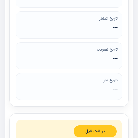
تاریخ انتشار
---
تاریخ تصویب
---
تاریخ اجرا
---
دریافت فایل