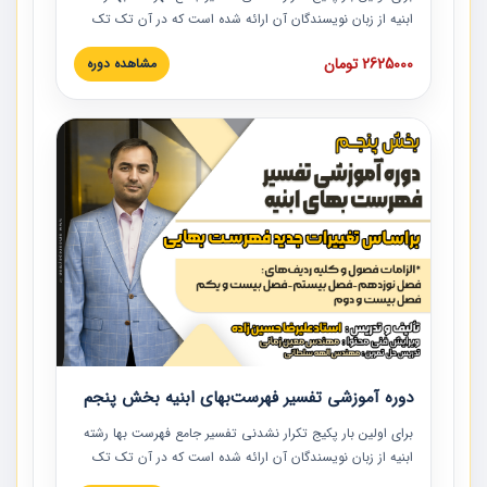
ابنیه از زبان نویسندگان آن ارائه شده است که در آن تک تک
ردیف ها و مطالب فهرست بها تفسیر و ارائه شده است. این
2625000 تومان
مشاهده دوره
دوره به صورت کامل تصویری بوده و به همراه تصاویر عملیات
اجرایی مرتبط با ردیف های فهرست بها ارائه شده است. این
دوره با کلام مهندس علیرضاحسین‌زاده مدیر پروژه مهندسی
مشاور در امر بازنگری فهرست بها رشته ابنیه ارائه شده و به تمام
همکارانی که در حوزه صنعت ساخت در حال فعالیت هستند حتما
توصیه می کنیم از مطالب این دوره استفاده نمایند.
دوره آموزشی تفسیر فهرست‌بهای ابنیه بخش پنجم
برای اولین بار پکیج تکرار نشدنی تفسیر جامع فهرست بها رشته
ابنیه از زبان نویسندگان آن ارائه شده است که در آن تک تک
ردیف ها و مطالب فهرست بها تفسیر و ارائه شده است. این