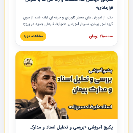
قراردادی»
یکی از آموزش‏‏‏‏‏‏ های بسیار کاربردی و حرفه‏ ای ارائه شده از سوی
گروه امور پیمان، سمینار آموزشی «ضوابط کارهای جدید در پروژه
های عمرانی» چالش ها، تخلفات و راه حل ها با نگرش قراردادی
2800000 تومان
مشاهده دوره
است که در محل سندیکای شرکت های ساختمانی کشور ارائه شد.
در این آموزش نکات کلیدی مربوط به کارهای جدید در اسناد و
مدارک پیمان به همراه تجربیات عملی ارائه شده است.
پکیج آموزشی «بررسی و تحلیل اسناد و مدارک