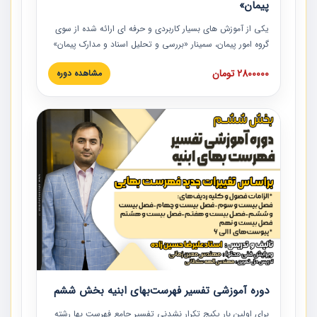
پیمان»
یکی از آموزش‏‏‏‏‏‏ های بسیار کاربردی و حرفه‏ ای ارائه شده از سوی
گروه امور پیمان، سمینار «بررسی و تحلیل اسناد و مدارک پیمان»
است که در دانشگاه صنعتی شریف ارائه شد. در این آموزش
2800000 تومان
مشاهده دوره
نکات کلیدی مربوط به اسناد و مدارک پیمان، اولویت بندی اسناد
و مدارک پیمان، بایدها و نبایدهای مربوط به اسناد و مدارک
پیمان به همراه تجربیات عملی در این خصوص ارائه شده است.
دوره آموزشی تفسیر فهرست‌بهای ابنیه بخش ششم
برای اولین بار پکیج تکرار نشدنی تفسیر جامع فهرست بها رشته