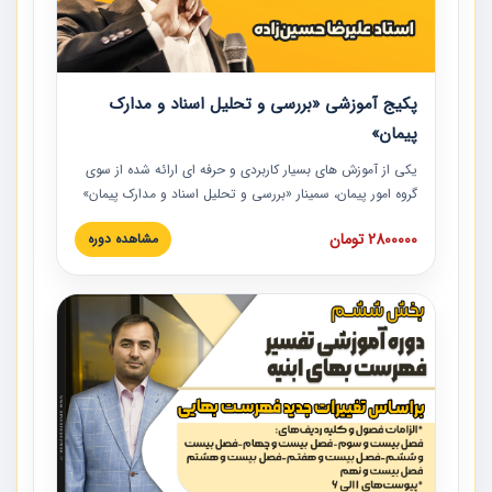
پکیج آموزشی «بررسی و تحلیل اسناد و مدارک
پیمان»
یکی از آموزش‏‏‏‏‏‏ های بسیار کاربردی و حرفه‏ ای ارائه شده از سوی
گروه امور پیمان، سمینار «بررسی و تحلیل اسناد و مدارک پیمان»
است که در دانشگاه صنعتی شریف ارائه شد. در این آموزش
2800000 تومان
مشاهده دوره
نکات کلیدی مربوط به اسناد و مدارک پیمان، اولویت بندی اسناد
و مدارک پیمان، بایدها و نبایدهای مربوط به اسناد و مدارک
پیمان به همراه تجربیات عملی در این خصوص ارائه شده است.