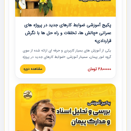
پکیج آموزشی ضوابط کارهای جدید در پروژه های
عمرانی «چالش ها، تخلفات و راه حل ها با نگرش
قراردادی»
یکی از آموزش‏‏‏‏‏‏ های بسیار کاربردی و حرفه‏ ای ارائه شده از سوی
گروه امور پیمان، سمینار آموزشی «ضوابط کارهای جدید در پروژه
های عمرانی» چالش ها، تخلفات و راه حل ها با نگرش قراردادی
2800000 تومان
مشاهده دوره
است که در محل سندیکای شرکت های ساختمانی کشور ارائه شد.
در این آموزش نکات کلیدی مربوط به کارهای جدید در اسناد و
مدارک پیمان به همراه تجربیات عملی ارائه شده است.