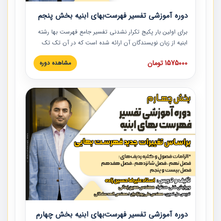
دوره آموزشی تفسیر فهرست‌بهای ابنیه بخش پنجم
برای اولین بار پکیج تکرار نشدنی تفسیر جامع فهرست بها رشته
ابنیه از زبان نویسندگان آن ارائه شده است که در آن تک تک
ردیف ها و مطالب فهرست بها تفسیر و ارائه شده است. این
1575000 تومان
مشاهده دوره
دوره به صورت کامل تصویری بوده و به همراه تصاویر عملیات
اجرایی مرتبط با ردیف های فهرست بها ارائه شده است. این
دوره با کلام مهندس علیرضاحسین‌زاده مدیر پروژه مهندسی
مشاور در امر بازنگری فهرست بها رشته ابنیه ارائه شده و به تمام
همکارانی که در حوزه صنعت ساخت در حال فعالیت هستند حتما
توصیه می کنیم از مطالب این دوره استفاده نمایند.
دوره آموزشی تفسیر فهرست‌بهای ابنیه بخش چهارم