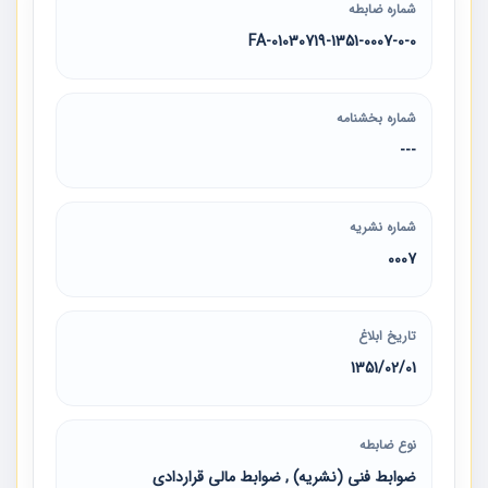
شماره ضابطه
01030719-1351-0007-0-0-FA
شماره بخشنامه
---
شماره نشریه
0007
تاریخ ابلاغ
1351/02/01
نوع ضابطه
ضوابط فنی (نشریه) , ضوابط مالی قراردادی