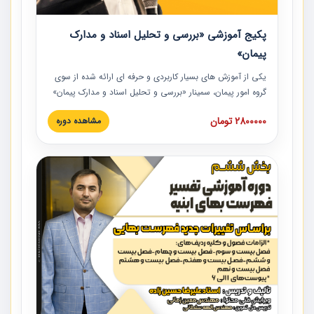
پکیج آموزشی «بررسی و تحلیل اسناد و مدارک
پیمان»
یکی از آموزش‏‏‏‏‏‏ های بسیار کاربردی و حرفه‏ ای ارائه شده از سوی
گروه امور پیمان، سمینار «بررسی و تحلیل اسناد و مدارک پیمان»
است که در دانشگاه صنعتی شریف ارائه شد. در این آموزش
2800000 تومان
مشاهده دوره
نکات کلیدی مربوط به اسناد و مدارک پیمان، اولویت بندی اسناد
و مدارک پیمان، بایدها و نبایدهای مربوط به اسناد و مدارک
پیمان به همراه تجربیات عملی در این خصوص ارائه شده است.