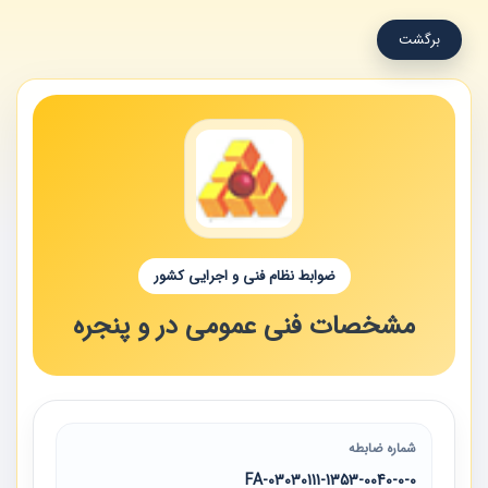
برگشت
ضوابط نظام فنی و اجرایی کشور
مشخصات فنی عمومی در و پنجره
شماره ضابطه
03030111-1353-0040-0-0-FA