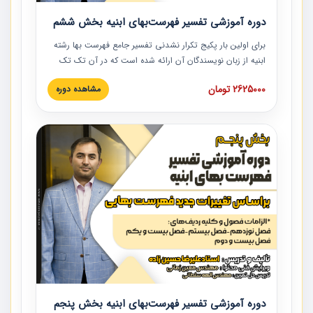
دوره آموزشی تفسیر فهرست‌بهای ابنیه بخش ششم
برای اولین بار پکیج تکرار نشدنی تفسیر جامع فهرست بها رشته
ابنیه از زبان نویسندگان آن ارائه شده است که در آن تک تک
ردیف ها و مطالب فهرست بها تفسیر و ارائه شده است. این
2625000 تومان
مشاهده دوره
دوره به صورت کامل تصویری بوده و به همراه تصاویر عملیات
اجرایی مرتبط با ردیف های فهرست بها ارائه شده است. این
دوره با کلام مهندس علیرضاحسین‌زاده مدیر پروژه مهندسی
مشاور در امر بازنگری فهرست بها رشته ابنیه ارائه شده و به تمام
همکارانی که در حوزه صنعت ساخت در حال فعالیت هستند حتما
توصیه می کنیم از مطالب این دوره استفاده نمایند.
دوره آموزشی تفسیر فهرست‌بهای ابنیه بخش پنجم