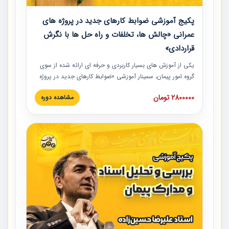
پکیج آموزشی ضوابط کارهای جدید در پروژه های
عمرانی «چالش ها، تخلفات و راه حل ها با نگرش
قراردادی»
یکی از آموزش‏‏‏‏‏‏ های بسیار کاربردی و حرفه‏ ای ارائه شده از سوی
گروه امور پیمان، سمینار آموزشی «ضوابط کارهای جدید در پروژه
های عمرانی» چالش ها، تخلفات و راه حل ها با نگرش قراردادی
2800000 تومان
مشاهده دوره
است که در محل سندیکای شرکت های ساختمانی کشور ارائه شد.
در این آموزش نکات کلیدی مربوط به کارهای جدید در اسناد و
مدارک پیمان به همراه تجربیات عملی ارائه شده است.