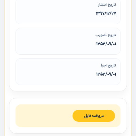
تاریخ انتشار
1397/12/27
تاریخ تصویب
1353/09/01
تاریخ اجرا
1353/09/01
دریافت فایل