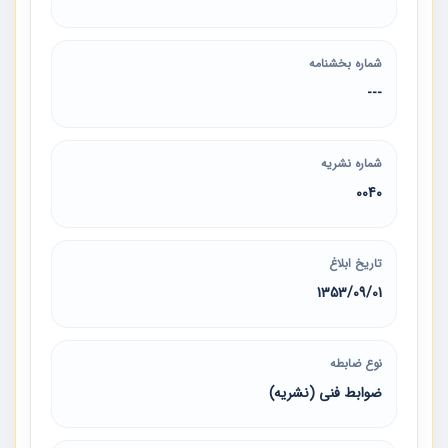
شماره بخشنامه
---
شماره نشریه
0040
تاریخ ابلاغ
1353/09/01
نوع ضابطه
ضوابط فنی (نشریه)