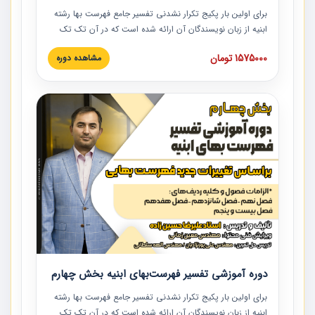
برای اولین بار پکیج تکرار نشدنی تفسیر جامع فهرست بها رشته
ابنیه از زبان نویسندگان آن ارائه شده است که در آن تک تک
ردیف ها و مطالب فهرست بها تفسیر و ارائه شده است. این
1575000 تومان
مشاهده دوره
دوره به صورت کامل تصویری بوده و به همراه تصاویر عملیات
اجرایی مرتبط با ردیف های فهرست بها ارائه شده است. این
دوره با کلام مهندس علیرضاحسین‌زاده مدیر پروژه مهندسی
مشاور در امر بازنگری فهرست بها رشته ابنیه ارائه شده و به تمام
همکارانی که در حوزه صنعت ساخت در حال فعالیت هستند حتما
توصیه می کنیم از مطالب این دوره استفاده نمایند.
دوره آموزشی تفسیر فهرست‌بهای ابنیه بخش چهارم
برای اولین بار پکیج تکرار نشدنی تفسیر جامع فهرست بها رشته
ابنیه از زبان نویسندگان آن ارائه شده است که در آن تک تک