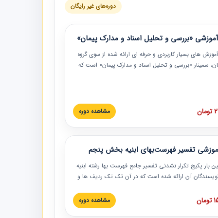
دوره‌های غیر رایگان
موزشی «بررسی و تحلیل اسناد و مدارک پیمان»
موزش‏‏‏‏‏‏ های بسیار کاربردی و حرفه‏ ای ارائه شده از سوی گروه
مان، سمینار «بررسی و تحلیل اسناد و مدارک پیمان» است که
گاه صنعتی شریف ارائه شد. در این آموزش نکات کلیدی
 اسناد و مدارک پیمان، اولویت بندی اسناد و مدارک پیمان،
 نبایدهای مربوط به اسناد و مدارک پیمان به همراه تجربیات
 این خصوص ارائه شده است.
ان
مشاهده دوره
موزشی تفسیر فهرست‌بهای ابنیه بخش پنجم
ین بار پکیج تکرار نشدنی تفسیر جامع فهرست بها رشته ابنیه
 نویسندگان آن ارائه شده است که در آن تک تک ردیف ها و
هرست بها تفسیر و ارائه شده است. این دوره به صورت کامل
بوده و به همراه تصاویر عملیات اجرایی مرتبط با ردیف های
ان
مشاهده دوره
ها ارائه شده است. این دوره با کلام مهندس