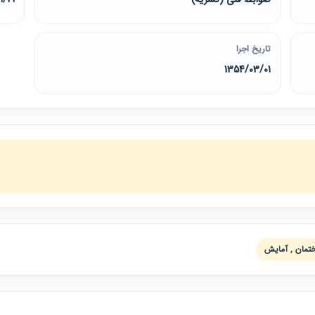
تاریخ اجرا
1354/03/01
ختمان , آمايش