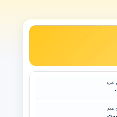
ه نشریه
0
 انتشار
1398/0