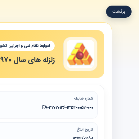
برگشت
ضوابط نظام فنی و اجرایی کشور
زلزله های سال 1970 کشور ایران
شماره ضابطه
32020126-1354-0053-0-0-FA
تاریخ ابلاغ
1354/03/01