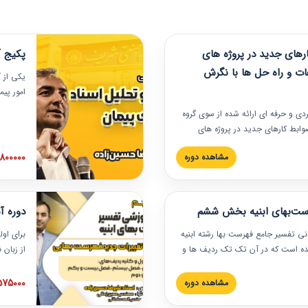
های جدید در پروژه های
پکیج آ
ات و راه حل ها با نگرش
یکی از آ
امور پی
در دانش
ربردی و حرفه‏ ای ارائه شده از سوی گروه
مربوط به
ضوابط کارهای جدید در پروژه های
بایدها و
اه حل ها با نگرش قراردادی است که
عملی در
2800000 توم
مشاهده دوره
ختمانی کشور ارائه شد. در این
ارهای جدید در اسناد و مدارک پیمان
 شده است.
رست‌بهای ابنیه بخش ششم
دوره آ
دنی تفسیر جامع فهرست بها رشته ابنیه
برای اول
 شده است که در آن تک تک ردیف ها و
از زبان
ائه شده است. این دوره به صورت کامل
مطالب ف
یر عملیات اجرایی مرتبط با ردیف های
تصویری 
1575000 توم
مشاهده دوره
ن دوره با کلام مهندس
فهرست ب