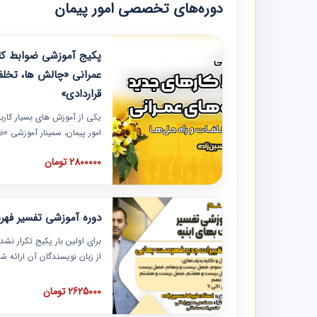
دوره‌های تخصصی امور پیمان
پکیج آموزشی ضوابط کار
عمرانی «چالش ها، تخلف
قراردادی»
یکی از آموزش‏‏‏‏‏‏ های بسیار کا
امور پیمان، سمینار آموزشی «
عمرانی» چالش ها، تخلفات و ر
2800000 تومان
در محل سندیکای شرکت های سا
آموزش نکات کلیدی مربوط به ک
به همراه تجربیات عملی ارائه
دوره آموزشی تفسیر فه
برای اولین بار پکیج تکرار نش
از زبان نویسندگان آن ارائه
مطالب فهرست بها تفسیر و ار
تصویری بوده و به همراه تصاو
2625000 تومان
فهرست بها ارائه شده است. ای