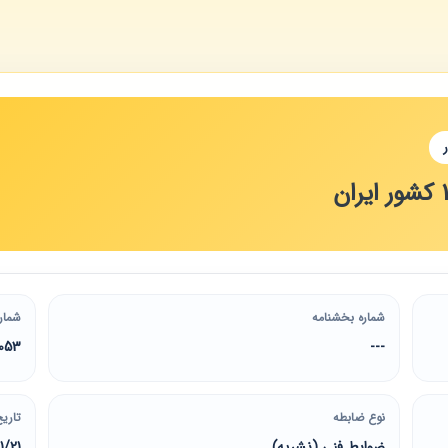
شماره بخشنامه
شمار
053
---
نوع ضابطه
تاریخ
ضوابط فنی (نشریه)
1/21