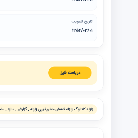
تاریخ تصویب
1354/03/01
دریافت فایل
زلزله كاتالوگ زلزله.كاهش خطرپذيري زلزله , گزارش , سازه , سا