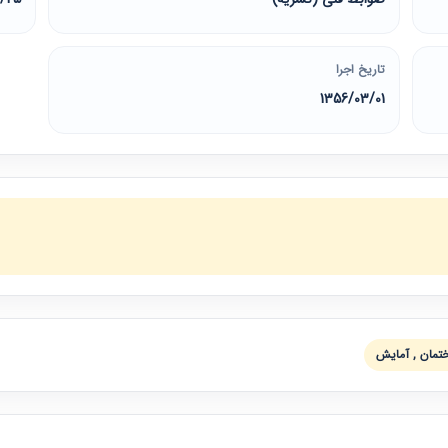
تاریخ اجرا
1356/03/01
ختمان , آمايش