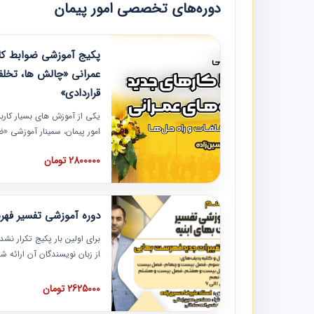
دوره‌های تخصصی امور پیمان
پکیج آموزشی ضوابط کار
عمرانی «چالش ها، تخلف
قراردادی»
یکی از آموزش‏‏‏‏‏‏ های بسیار کا
امور پیمان، سمینار آموزشی «
عمرانی» چالش ها، تخلفات و ر
2800000 تومان
در محل سندیکای شرکت های سا
آموزش نکات کلیدی مربوط به ک
به همراه تجربیات عملی ارائه
دوره آموزشی تفسیر فه
برای اولین بار پکیج تکرار نش
از زبان نویسندگان آن ارائه
مطالب فهرست بها تفسیر و ار
تصویری بوده و به همراه تصاو
2625000 تومان
فهرست بها ارائه شده است. ای