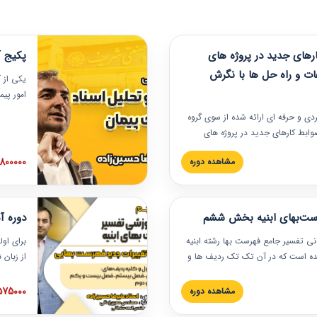
های جدید در پروژه های
پکیج آ
ات و راه حل ها با نگرش
یکی از آ
امور پی
در دانش
ربردی و حرفه‏ ای ارائه شده از سوی گروه
مربوط به
ضوابط کارهای جدید در پروژه های
بایدها و
اه حل ها با نگرش قراردادی است که
عملی در
2800000 توم
مشاهده دوره
ختمانی کشور ارائه شد. در این
ارهای جدید در اسناد و مدارک پیمان
 شده است.
رست‌بهای ابنیه بخش ششم
دوره آ
دنی تفسیر جامع فهرست بها رشته ابنیه
برای اول
 شده است که در آن تک تک ردیف ها و
از زبان
ائه شده است. این دوره به صورت کامل
مطالب ف
یر عملیات اجرایی مرتبط با ردیف های
تصویری 
1575000 توم
مشاهده دوره
ن دوره با کلام مهندس
فهرست ب