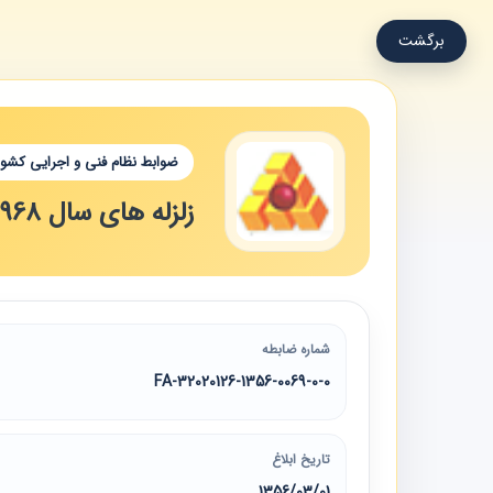
برگشت
ضوابط نظام فنی و اجرایی کشور
زلزله های سال 1968 کشور ایران
شماره ضابطه
32020126-1356-0069-0-0-FA
تاریخ ابلاغ
1356/03/01