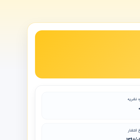
ه نشریه
 انتشار
1398/0