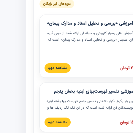
دوره‌های غیر رایگان
موزشی «بررسی و تحلیل اسناد و مدارک پیمان»
موزش‏‏‏‏‏‏ های بسیار کاربردی و حرفه‏ ای ارائه شده از سوی گروه
مان، سمینار «بررسی و تحلیل اسناد و مدارک پیمان» است که
گاه صنعتی شریف ارائه شد. در این آموزش نکات کلیدی
 اسناد و مدارک پیمان، اولویت بندی اسناد و مدارک پیمان،
 نبایدهای مربوط به اسناد و مدارک پیمان به همراه تجربیات
 این خصوص ارائه شده است.
ان
مشاهده دوره
موزشی تفسیر فهرست‌بهای ابنیه بخش پنجم
ین بار پکیج تکرار نشدنی تفسیر جامع فهرست بها رشته ابنیه
 نویسندگان آن ارائه شده است که در آن تک تک ردیف ها و
هرست بها تفسیر و ارائه شده است. این دوره به صورت کامل
بوده و به همراه تصاویر عملیات اجرایی مرتبط با ردیف های
ان
مشاهده دوره
ها ارائه شده است. این دوره با کلام مهندس