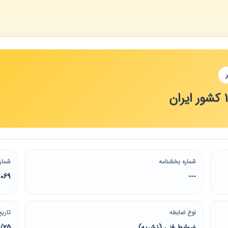
شماره بخشنامه
شمار
0069
---
نوع ضابطه
تاریخ
ضوابط فنی (نشریه)
1/25