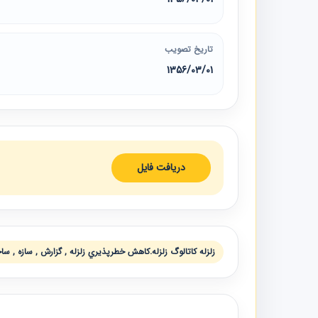
تاریخ تصویب
1356/03/01
دریافت فایل
زلزله كاتالوگ زلزله.كاهش خطرپذيري زلزله , گزارش , سازه , سا