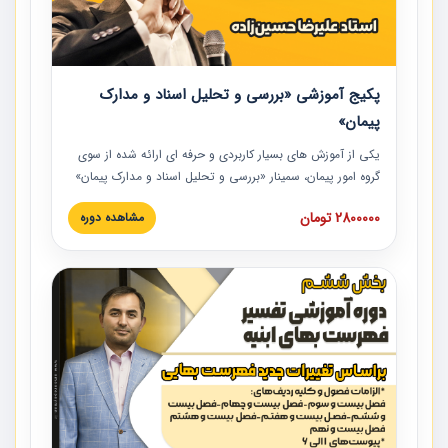
پکیج آموزشی «بررسی و تحلیل اسناد و مدارک
پیمان»
یکی از آموزش‏‏‏‏‏‏ های بسیار کاربردی و حرفه‏ ای ارائه شده از سوی
گروه امور پیمان، سمینار «بررسی و تحلیل اسناد و مدارک پیمان»
است که در دانشگاه صنعتی شریف ارائه شد. در این آموزش
2800000 تومان
مشاهده دوره
نکات کلیدی مربوط به اسناد و مدارک پیمان، اولویت بندی اسناد
و مدارک پیمان، بایدها و نبایدهای مربوط به اسناد و مدارک
پیمان به همراه تجربیات عملی در این خصوص ارائه شده است.