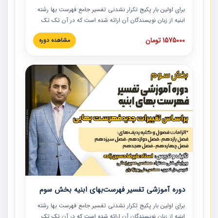
برای اولین بار پکیج تکرار نشدنی تفسیر جامع فهرست بها رشته
ابنیه از زبان نویسندگان آن ارائه شده است که در آن تک تک
ردیف ها و مطالب فهرست بها تفسیر و ارائه شده است. این
1575000 تومان
مشاهده دوره
دوره به صورت کامل تصویری بوده و به همراه تصاویر عملیات
اجرایی مرتبط با ردیف های فهرست بها ارائه شده است. این
دوره با کلام مهندس علیرضاحسین‌زاده مدیر پروژه مهندسی
مشاور در امر بازنگری فهرست بها رشته ابنیه ارائه شده و به تمام
همکارانی که در حوزه صنعت ساخت در حال فعالیت هستند حتما
توصیه می کنیم از مطالب این دوره استفاده نمایند.
دوره آموزشی تفسیر فهرست‌بهای ابنیه بخش سوم
برای اولین بار پکیج تکرار نشدنی تفسیر جامع فهرست بها رشته
ابنیه از زبان نویسندگان آن ارائه شده است که در آن تک تک