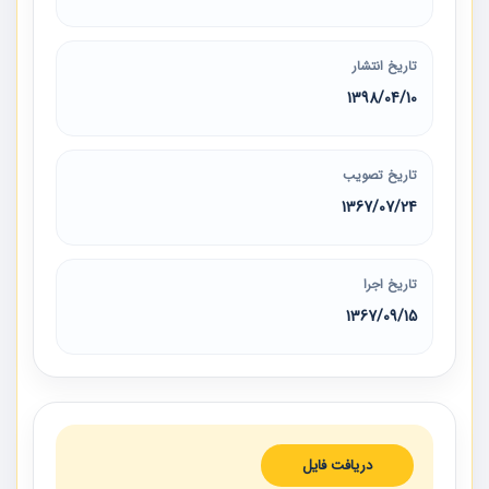
تاریخ انتشار
1398/04/10
تاریخ تصویب
1367/07/24
تاریخ اجرا
1367/09/15
دریافت فایل