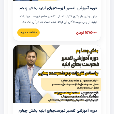
دوره آموزشی تفسیر فهرست‌بهای ابنیه بخش پنجم
برای اولین بار پکیج تکرار نشدنی تفسیر جامع فهرست بها رشته
ابنیه از زبان نویسندگان آن ارائه شده است که در آن تک تک
ردیف ها و مطالب فهرست بها تفسیر و ارائه شده است. این
1575000 تومان
مشاهده دوره
دوره به صورت کامل تصویری بوده و به همراه تصاویر عملیات
اجرایی مرتبط با ردیف های فهرست بها ارائه شده است. این
دوره با کلام مهندس علیرضاحسین‌زاده مدیر پروژه مهندسی
مشاور در امر بازنگری فهرست بها رشته ابنیه ارائه شده و به تمام
همکارانی که در حوزه صنعت ساخت در حال فعالیت هستند حتما
توصیه می کنیم از مطالب این دوره استفاده نمایند.
دوره آموزشی تفسیر فهرست‌بهای ابنیه بخش چهارم