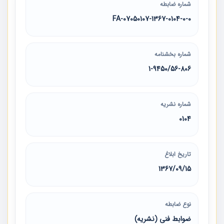
شماره ضابطه
07050107-1367-0104-0-0-FA
شماره بخشنامه
1-9450/56-806
شماره نشریه
0104
تاریخ ابلاغ
1367/09/15
نوع ضابطه
ضوابط فنی (نشریه)