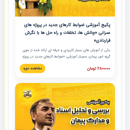
پکیج آموزشی ضوابط کارهای جدید در پروژه های
عمرانی «چالش ها، تخلفات و راه حل ها با نگرش
قراردادی»
یکی از آموزش‏‏‏‏‏‏ های بسیار کاربردی و حرفه‏ ای ارائه شده از سوی
گروه امور پیمان، سمینار آموزشی «ضوابط کارهای جدید در پروژه
های عمرانی» چالش ها، تخلفات و راه حل ها با نگرش قراردادی
2800000 تومان
مشاهده دوره
است که در محل سندیکای شرکت های ساختمانی کشور ارائه شد.
در این آموزش نکات کلیدی مربوط به کارهای جدید در اسناد و
مدارک پیمان به همراه تجربیات عملی ارائه شده است.