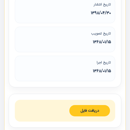
تاریخ انتشار
1398/04/30
تاریخ تصویب
1368/01/15
تاریخ اجرا
1368/01/15
دریافت فایل