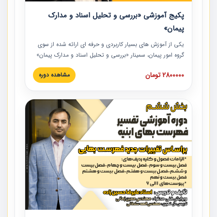
پکیج آموزشی «بررسی و تحلیل اسناد و مدارک
پیمان»
یکی از آموزش‏‏‏‏‏‏ های بسیار کاربردی و حرفه‏ ای ارائه شده از سوی
گروه امور پیمان، سمینار «بررسی و تحلیل اسناد و مدارک پیمان»
است که در دانشگاه صنعتی شریف ارائه شد. در این آموزش
2800000 تومان
مشاهده دوره
نکات کلیدی مربوط به اسناد و مدارک پیمان، اولویت بندی اسناد
و مدارک پیمان، بایدها و نبایدهای مربوط به اسناد و مدارک
پیمان به همراه تجربیات عملی در این خصوص ارائه شده است.