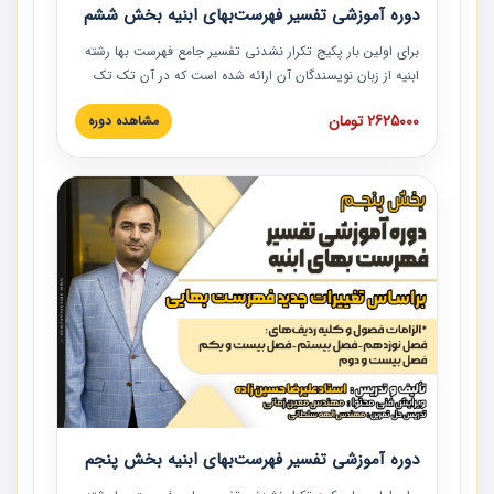
دوره آموزشی تفسیر فهرست‌بهای ابنیه بخش ششم
برای اولین بار پکیج تکرار نشدنی تفسیر جامع فهرست بها رشته
ابنیه از زبان نویسندگان آن ارائه شده است که در آن تک تک
ردیف ها و مطالب فهرست بها تفسیر و ارائه شده است. این
2625000 تومان
مشاهده دوره
دوره به صورت کامل تصویری بوده و به همراه تصاویر عملیات
اجرایی مرتبط با ردیف های فهرست بها ارائه شده است. این
دوره با کلام مهندس علیرضاحسین‌زاده مدیر پروژه مهندسی
مشاور در امر بازنگری فهرست بها رشته ابنیه ارائه شده و به تمام
همکارانی که در حوزه صنعت ساخت در حال فعالیت هستند حتما
توصیه می کنیم از مطالب این دوره استفاده نمایند.
دوره آموزشی تفسیر فهرست‌بهای ابنیه بخش پنجم