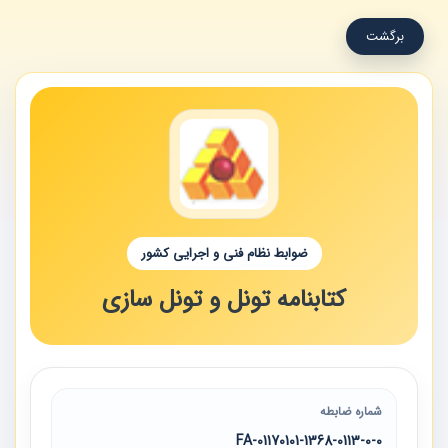
برگشت
ضوابط نظام فنی و اجرایی کشور
کتابنامه تونل و تونل سازی
شماره ضابطه
01170101-1368-0113-0-0-FA