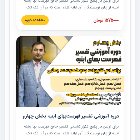
برای اولین بار پکیج تکرار نشدنی تفسیر جامع فهرست بها رشته
ابنیه از زبان نویسندگان آن ارائه شده است که در آن تک تک
ردیف ها و مطالب فهرست بها تفسیر و ارائه شده است. این
1575000 تومان
مشاهده دوره
دوره به صورت کامل تصویری بوده و به همراه تصاویر عملیات
اجرایی مرتبط با ردیف های فهرست بها ارائه شده است. این
دوره با کلام مهندس علیرضاحسین‌زاده مدیر پروژه مهندسی
مشاور در امر بازنگری فهرست بها رشته ابنیه ارائه شده و به تمام
همکارانی که در حوزه صنعت ساخت در حال فعالیت هستند حتما
توصیه می کنیم از مطالب این دوره استفاده نمایند.
دوره آموزشی تفسیر فهرست‌بهای ابنیه بخش چهارم
برای اولین بار پکیج تکرار نشدنی تفسیر جامع فهرست بها رشته
ابنیه از زبان نویسندگان آن ارائه شده است که در آن تک تک