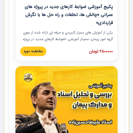
پکیج آموزشی ضوابط کارهای جدید در پروژه های
عمرانی «چالش ها، تخلفات و راه حل ها با نگرش
قراردادی»
یکی از آموزش‏‏‏‏‏‏ های بسیار کاربردی و حرفه‏ ای ارائه شده از سوی
گروه امور پیمان، سمینار آموزشی «ضوابط کارهای جدید در پروژه
های عمرانی» چالش ها، تخلفات و راه حل ها با نگرش قراردادی
2800000 تومان
مشاهده دوره
است که در محل سندیکای شرکت های ساختمانی کشور ارائه شد.
در این آموزش نکات کلیدی مربوط به کارهای جدید در اسناد و
مدارک پیمان به همراه تجربیات عملی ارائه شده است.