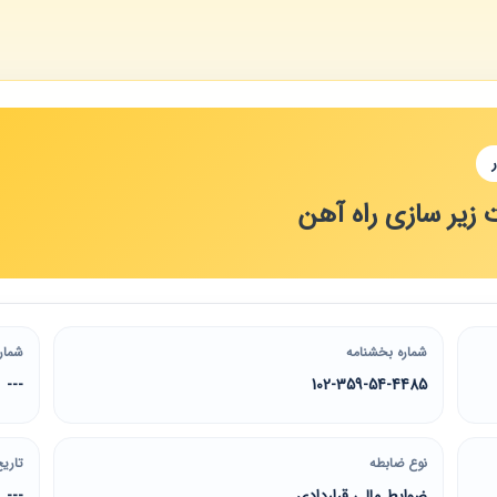
 زیر سازی راه آهن
شماره بخشنامه
شمار
---
102-359-54-4485
نوع ضابطه
تاریخ
ضوابط مالی قراردادی
---