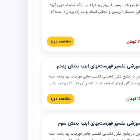
موزش‏‏‏‏‏‏ های بسیار کاربردی و حرفه‏ ای ارائه شده از سوی گروه
مان، سمینار «بررسی و تحلیل اسناد و مدارک پیمان» است که
گاه صنعتی شریف ارائه شد. در این آموزش نکات کلیدی
 اسناد و مدارک پیمان، اولویت بندی اسناد و مدارک پیمان،
 نبایدهای مربوط به اسناد و مدارک پیمان به همراه تجربیات
 این خصوص ارائه شده است.
ان
مشاهده دوره
موزشی تفسیر فهرست‌بهای ابنیه بخش پنجم
ین بار پکیج تکرار نشدنی تفسیر جامع فهرست بها رشته ابنیه
 نویسندگان آن ارائه شده است که در آن تک تک ردیف ها و
هرست بها تفسیر و ارائه شده است. این دوره به صورت کامل
بوده و به همراه تصاویر عملیات اجرایی مرتبط با ردیف های
ان
مشاهده دوره
ها ارائه شده است. این دوره با کلام مهندس
سین‌زاده مدیر پروژه مهندسی مشاور در امر بازنگری فهرست
 ابنیه ارائه شده و به تمام همکارانی که در حوزه صنعت
موزشی تفسیر فهرست‌بهای ابنیه بخش سوم
 حال فعالیت هستند حتما توصیه می کنیم از مطالب این
فاده نمایند.
ین بار پکیج تکرار نشدنی تفسیر جامع فهرست بها رشته ابنیه