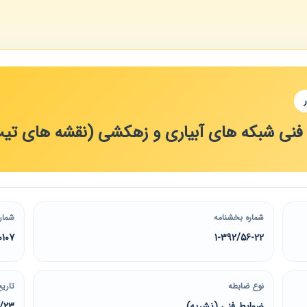
فنی شبکه های آبیاری و زهکشی (نقشه های تی
شماره بخشنامه
شمار
0107
1-392/56-22
نوع ضابطه
تاریخ
ضوابط فنی (نشریه)
4/23