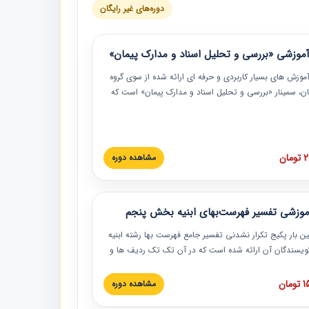
دوره‌های غیر رایگان
موزشی «بررسی و تحلیل اسناد و مدارک پیمان»
موزش‏‏‏‏‏‏ های بسیار کاربردی و حرفه‏ ای ارائه شده از سوی گروه
مان، سمینار «بررسی و تحلیل اسناد و مدارک پیمان» است که
گاه صنعتی شریف ارائه شد. در این آموزش نکات کلیدی
 اسناد و مدارک پیمان، اولویت بندی اسناد و مدارک پیمان،
 نبایدهای مربوط به اسناد و مدارک پیمان به همراه تجربیات
 این خصوص ارائه شده است.
ان
مشاهده دوره
موزشی تفسیر فهرست‌بهای ابنیه بخش پنجم
ین بار پکیج تکرار نشدنی تفسیر جامع فهرست بها رشته ابنیه
 نویسندگان آن ارائه شده است که در آن تک تک ردیف ها و
هرست بها تفسیر و ارائه شده است. این دوره به صورت کامل
بوده و به همراه تصاویر عملیات اجرایی مرتبط با ردیف های
ان
مشاهده دوره
ها ارائه شده است. این دوره با کلام مهندس