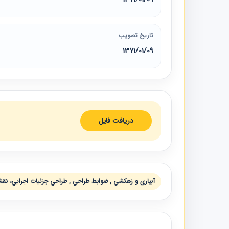
تاریخ تصویب
1371/01/09
دریافت فایل
آبياري و زهكشي , ضوابط طراحي , طراحي جزئيات اجرايي، نقش