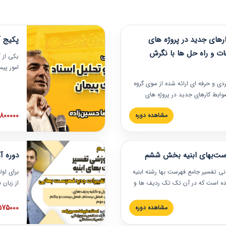
های جدید در پروژه های
پکیج آ
ات و راه حل ها با نگرش
یکی از آ
امور پی
در دانش
ربردی و حرفه‏ ای ارائه شده از سوی گروه
مربوط به
ضوابط کارهای جدید در پروژه های
بایدها و
اه حل ها با نگرش قراردادی است که
عملی در
2800000 توم
مشاهده دوره
ختمانی کشور ارائه شد. در این
ارهای جدید در اسناد و مدارک پیمان
 شده است.
رست‌بهای ابنیه بخش ششم
دوره آ
دنی تفسیر جامع فهرست بها رشته ابنیه
برای اول
 شده است که در آن تک تک ردیف ها و
از زبان
ائه شده است. این دوره به صورت کامل
مطالب ف
یر عملیات اجرایی مرتبط با ردیف های
تصویری 
1575000 توم
مشاهده دوره
ن دوره با کلام مهندس
فهرست ب