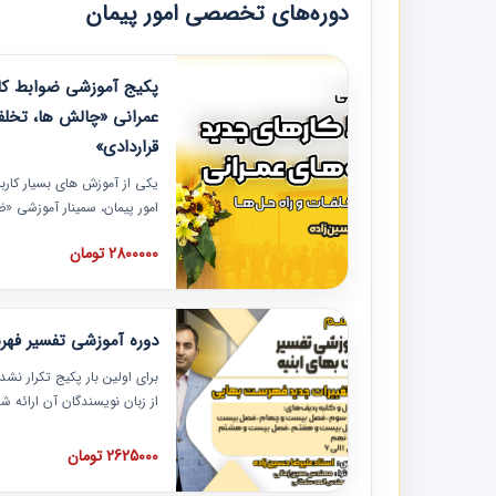
دوره‌های تخصصی امور پیمان
پکیج آموزشی ضوابط کار
عمرانی «چالش ها، تخلف
قراردادی»
یکی از آموزش‏‏‏‏‏‏ های بسیار کا
امور پیمان، سمینار آموزشی «
عمرانی» چالش ها، تخلفات و ر
2800000 تومان
در محل سندیکای شرکت های سا
آموزش نکات کلیدی مربوط به ک
به همراه تجربیات عملی ارائه
دوره آموزشی تفسیر فه
برای اولین بار پکیج تکرار نش
از زبان نویسندگان آن ارائه
مطالب فهرست بها تفسیر و ار
تصویری بوده و به همراه تصاو
2625000 تومان
فهرست بها ارائه شده است. ای