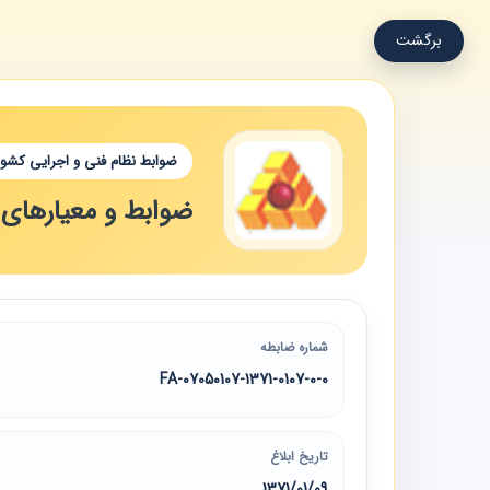
برگشت
ضوابط نظام فنی و اجرایی کشور
ضوابط و معیارهای 
شماره ضابطه
07050107-1371-0107-0-0-FA
تاریخ ابلاغ
1371/01/09