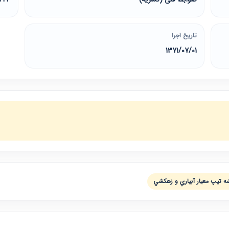
تاریخ اجرا
1371/07/01
ه تيپ معيار آبياري و زهكشي