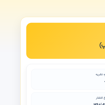
پ)
ه نشریه
 انتشار
1398/0