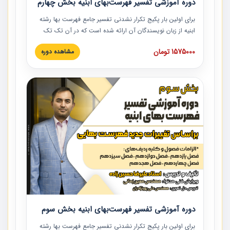
دوره آموزشی تفسیر فهرست‌بهای ابنیه بخش چهارم
برای اولین بار پکیج تکرار نشدنی تفسیر جامع فهرست بها رشته
ابنیه از زبان نویسندگان آن ارائه شده است که در آن تک تک
ردیف ها و مطالب فهرست بها تفسیر و ارائه شده است. این
1575000 تومان
مشاهده دوره
دوره به صورت کامل تصویری بوده و به همراه تصاویر عملیات
اجرایی مرتبط با ردیف های فهرست بها ارائه شده است. این
دوره با کلام مهندس علیرضاحسین‌زاده مدیر پروژه مهندسی
مشاور در امر بازنگری فهرست بها رشته ابنیه ارائه شده و به تمام
همکارانی که در حوزه صنعت ساخت در حال فعالیت هستند حتما
توصیه می کنیم از مطالب این دوره استفاده نمایند.
دوره آموزشی تفسیر فهرست‌بهای ابنیه بخش سوم
برای اولین بار پکیج تکرار نشدنی تفسیر جامع فهرست بها رشته