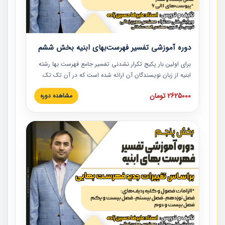
دوره آموزشی تفسیر فهرست‌بهای ابنیه بخش ششم
برای اولین بار پکیج تکرار نشدنی تفسیر جامع فهرست بها رشته
ابنیه از زبان نویسندگان آن ارائه شده است که در آن تک تک
ردیف ها و مطالب فهرست بها تفسیر و ارائه شده است. این
2625000 تومان
مشاهده دوره
دوره به صورت کامل تصویری بوده و به همراه تصاویر عملیات
اجرایی مرتبط با ردیف های فهرست بها ارائه شده است. این
دوره با کلام مهندس علیرضاحسین‌زاده مدیر پروژه مهندسی
مشاور در امر بازنگری فهرست بها رشته ابنیه ارائه شده و به تمام
همکارانی که در حوزه صنعت ساخت در حال فعالیت هستند حتما
توصیه می کنیم از مطالب این دوره استفاده نمایند.