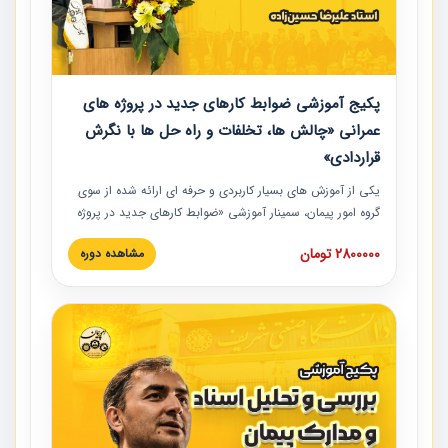
پکیج آموزشی ضوابط کارهای جدید در پروژه های
عمرانی «چالش ها، تخلفات و راه حل ها با نگرش
قراردادی»
یکی از آموزش‏‏‏‏‏‏ های بسیار کاربردی و حرفه‏ ای ارائه شده از سوی
گروه امور پیمان، سمینار آموزشی «ضوابط کارهای جدید در پروژه
های عمرانی» چالش ها، تخلفات و راه حل ها با نگرش قراردادی
2800000 تومان
مشاهده دوره
است که در محل سندیکای شرکت های ساختمانی کشور ارائه شد.
در این آموزش نکات کلیدی مربوط به کارهای جدید در اسناد و
مدارک پیمان به همراه تجربیات عملی ارائه شده است.