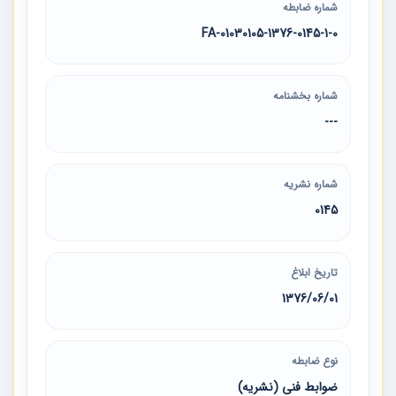
شماره ضابطه
01030105-1376-0145-1-0-FA
شماره بخشنامه
---
شماره نشریه
0145
تاریخ ابلاغ
1376/06/01
نوع ضابطه
ضوابط فنی (نشریه)