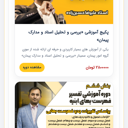
پکیج آموزشی «بررسی و تحلیل اسناد و مدارک
پیمان»
یکی از آموزش‏‏‏‏‏‏ های بسیار کاربردی و حرفه‏ ای ارائه شده از سوی
گروه امور پیمان، سمینار «بررسی و تحلیل اسناد و مدارک پیمان»
است که در دانشگاه صنعتی شریف ارائه شد. در این آموزش
2800000 تومان
مشاهده دوره
نکات کلیدی مربوط به اسناد و مدارک پیمان، اولویت بندی اسناد
و مدارک پیمان، بایدها و نبایدهای مربوط به اسناد و مدارک
پیمان به همراه تجربیات عملی در این خصوص ارائه شده است.