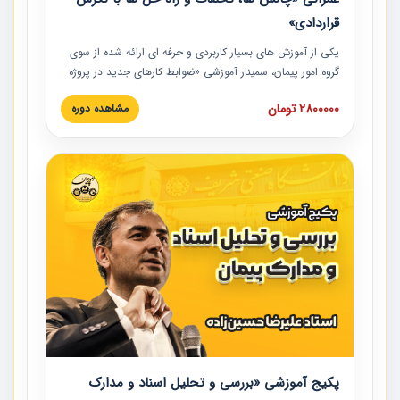
قراردادی»
یکی از آموزش‏‏‏‏‏‏ های بسیار کاربردی و حرفه‏ ای ارائه شده از سوی
گروه امور پیمان، سمینار آموزشی «ضوابط کارهای جدید در پروژه
های عمرانی» چالش ها، تخلفات و راه حل ها با نگرش قراردادی
2800000 تومان
مشاهده دوره
است که در محل سندیکای شرکت های ساختمانی کشور ارائه شد.
در این آموزش نکات کلیدی مربوط به کارهای جدید در اسناد و
مدارک پیمان به همراه تجربیات عملی ارائه شده است.
پکیج آموزشی «بررسی و تحلیل اسناد و مدارک