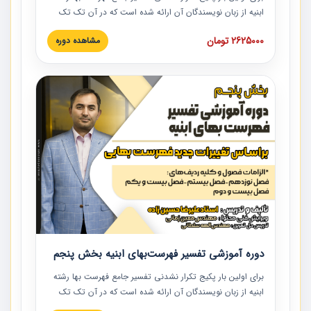
ابنیه از زبان نویسندگان آن ارائه شده است که در آن تک تک
ردیف ها و مطالب فهرست بها تفسیر و ارائه شده است. این
2625000 تومان
مشاهده دوره
دوره به صورت کامل تصویری بوده و به همراه تصاویر عملیات
اجرایی مرتبط با ردیف های فهرست بها ارائه شده است. این
دوره با کلام مهندس علیرضاحسین‌زاده مدیر پروژه مهندسی
مشاور در امر بازنگری فهرست بها رشته ابنیه ارائه شده و به تمام
همکارانی که در حوزه صنعت ساخت در حال فعالیت هستند حتما
توصیه می کنیم از مطالب این دوره استفاده نمایند.
دوره آموزشی تفسیر فهرست‌بهای ابنیه بخش پنجم
برای اولین بار پکیج تکرار نشدنی تفسیر جامع فهرست بها رشته
ابنیه از زبان نویسندگان آن ارائه شده است که در آن تک تک
ردیف ها و مطالب فهرست بها تفسیر و ارائه شده است. این