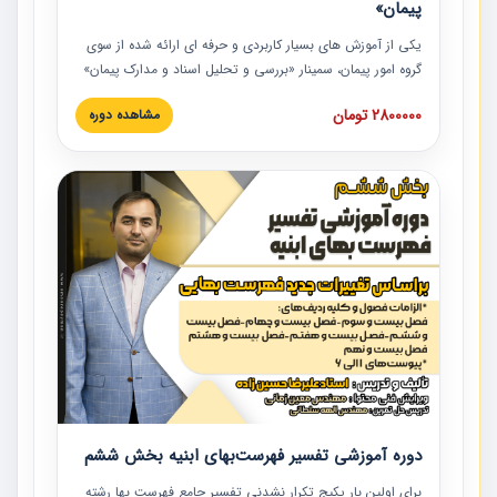
پیمان»
یکی از آموزش‏‏‏‏‏‏ های بسیار کاربردی و حرفه‏ ای ارائه شده از سوی
گروه امور پیمان، سمینار «بررسی و تحلیل اسناد و مدارک پیمان»
است که در دانشگاه صنعتی شریف ارائه شد. در این آموزش
2800000 تومان
مشاهده دوره
نکات کلیدی مربوط به اسناد و مدارک پیمان، اولویت بندی اسناد
و مدارک پیمان، بایدها و نبایدهای مربوط به اسناد و مدارک
پیمان به همراه تجربیات عملی در این خصوص ارائه شده است.
دوره آموزشی تفسیر فهرست‌بهای ابنیه بخش ششم
برای اولین بار پکیج تکرار نشدنی تفسیر جامع فهرست بها رشته