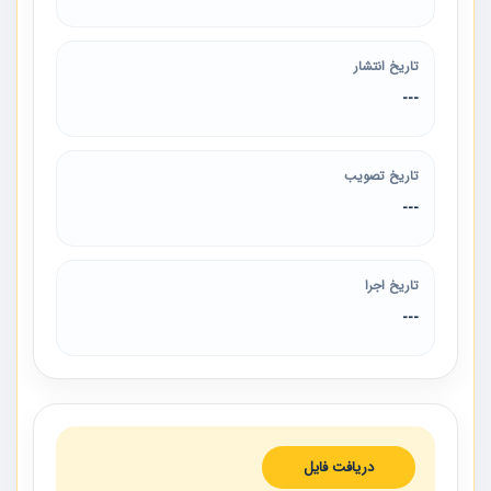
تاریخ انتشار
---
تاریخ تصویب
---
تاریخ اجرا
---
دریافت فایل