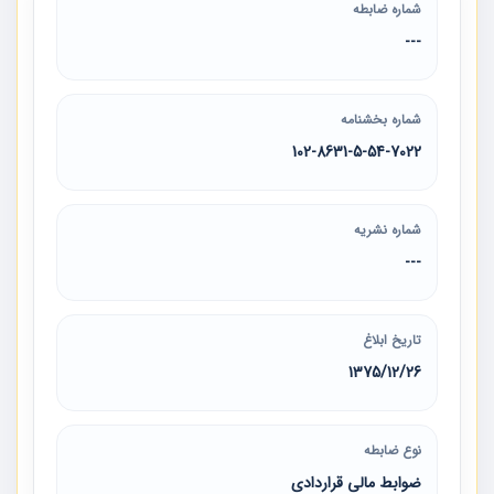
شماره ضابطه
---
شماره بخشنامه
102-8631-5-54-7022
شماره نشریه
---
تاریخ ابلاغ
1375/12/26
نوع ضابطه
ضوابط مالی قراردادی