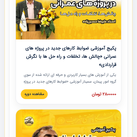
پکیج آموزشی ضوابط کارهای جدید در پروژه های
عمرانی «چالش ها، تخلفات و راه حل ها با نگرش
قراردادی»
یکی از آموزش‏‏‏‏‏‏ های بسیار کاربردی و حرفه‏ ای ارائه شده از سوی
گروه امور پیمان، سمینار آموزشی «ضوابط کارهای جدید در پروژه
های عمرانی» چالش ها، تخلفات و راه حل ها با نگرش قراردادی
2800000 تومان
مشاهده دوره
است که در محل سندیکای شرکت های ساختمانی کشور ارائه شد.
در این آموزش نکات کلیدی مربوط به کارهای جدید در اسناد و
مدارک پیمان به همراه تجربیات عملی ارائه شده است.