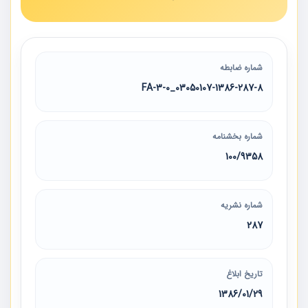
شماره ضابطه
03050107-1386-287-8_3-0-FA
شماره بخشنامه
100/9358
شماره نشریه
287
تاریخ ابلاغ
1386/01/29