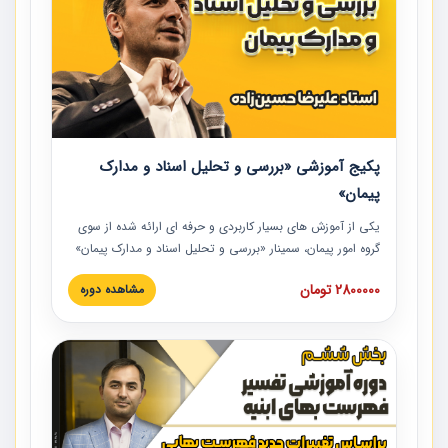
پکیج آموزشی «بررسی و تحلیل اسناد و مدارک
پیمان»
یکی از آموزش‏‏‏‏‏‏ های بسیار کاربردی و حرفه‏ ای ارائه شده از سوی
گروه امور پیمان، سمینار «بررسی و تحلیل اسناد و مدارک پیمان»
است که در دانشگاه صنعتی شریف ارائه شد. در این آموزش
2800000 تومان
مشاهده دوره
نکات کلیدی مربوط به اسناد و مدارک پیمان، اولویت بندی اسناد
و مدارک پیمان، بایدها و نبایدهای مربوط به اسناد و مدارک
پیمان به همراه تجربیات عملی در این خصوص ارائه شده است.