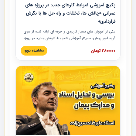
پکیج آموزشی ضوابط کارهای جدید در پروژه های
عمرانی «چالش ها، تخلفات و راه حل ها با نگرش
قراردادی»
یکی از آموزش‏‏‏‏‏‏ های بسیار کاربردی و حرفه‏ ای ارائه شده از سوی
گروه امور پیمان، سمینار آموزشی «ضوابط کارهای جدید در پروژه
های عمرانی» چالش ها، تخلفات و راه حل ها با نگرش قراردادی
2800000 تومان
مشاهده دوره
است که در محل سندیکای شرکت های ساختمانی کشور ارائه شد.
در این آموزش نکات کلیدی مربوط به کارهای جدید در اسناد و
مدارک پیمان به همراه تجربیات عملی ارائه شده است.