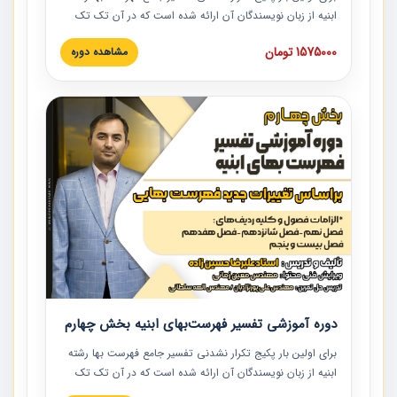
ابنیه از زبان نویسندگان آن ارائه شده است که در آن تک تک
ردیف ها و مطالب فهرست بها تفسیر و ارائه شده است. این
1575000 تومان
مشاهده دوره
دوره به صورت کامل تصویری بوده و به همراه تصاویر عملیات
اجرایی مرتبط با ردیف های فهرست بها ارائه شده است. این
دوره با کلام مهندس علیرضاحسین‌زاده مدیر پروژه مهندسی
مشاور در امر بازنگری فهرست بها رشته ابنیه ارائه شده و به تمام
همکارانی که در حوزه صنعت ساخت در حال فعالیت هستند حتما
توصیه می کنیم از مطالب این دوره استفاده نمایند.
دوره آموزشی تفسیر فهرست‌بهای ابنیه بخش چهارم
برای اولین بار پکیج تکرار نشدنی تفسیر جامع فهرست بها رشته
ابنیه از زبان نویسندگان آن ارائه شده است که در آن تک تک
ردیف ها و مطالب فهرست بها تفسیر و ارائه شده است. این