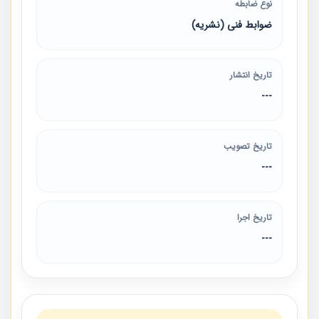
نوع ضابطه
ضوابط فنی (نشریه)
تاریخ انتشار
---
تاریخ تصویب
---
تاریخ اجرا
---