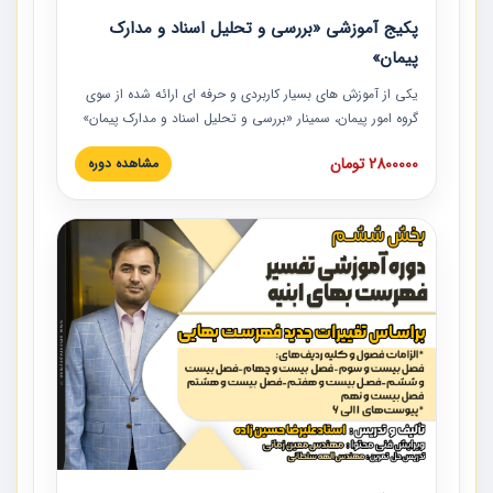
پکیج آموزشی «بررسی و تحلیل اسناد و مدارک
پیمان»
یکی از آموزش‏‏‏‏‏‏ های بسیار کاربردی و حرفه‏ ای ارائه شده از سوی
گروه امور پیمان، سمینار «بررسی و تحلیل اسناد و مدارک پیمان»
است که در دانشگاه صنعتی شریف ارائه شد. در این آموزش
2800000 تومان
مشاهده دوره
نکات کلیدی مربوط به اسناد و مدارک پیمان، اولویت بندی اسناد
و مدارک پیمان، بایدها و نبایدهای مربوط به اسناد و مدارک
پیمان به همراه تجربیات عملی در این خصوص ارائه شده است.