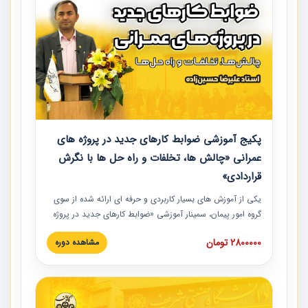
پکیج آموزشی ضوابط کارهای جدید در پروژه های
عمرانی «چالش ها، تخلفات و راه حل ها با نگرش
قراردادی»
یکی از آموزش‏‏‏‏‏‏ های بسیار کاربردی و حرفه‏ ای ارائه شده از سوی
گروه امور پیمان، سمینار آموزشی «ضوابط کارهای جدید در پروژه
های عمرانی» چالش ها، تخلفات و راه حل ها با نگرش قراردادی
2800000 تومان
مشاهده دوره
است که در محل سندیکای شرکت های ساختمانی کشور ارائه شد.
در این آموزش نکات کلیدی مربوط به کارهای جدید در اسناد و
مدارک پیمان به همراه تجربیات عملی ارائه شده است.