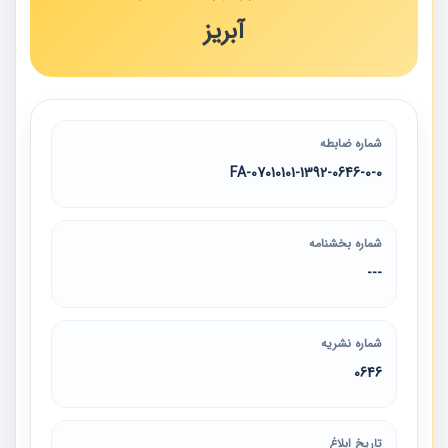
آبریز
شماره ضابطه
07010101-1392-0646-0-0-FA
شماره بخشنامه
---
شماره نشریه
0646
تاریخ ابلاغ