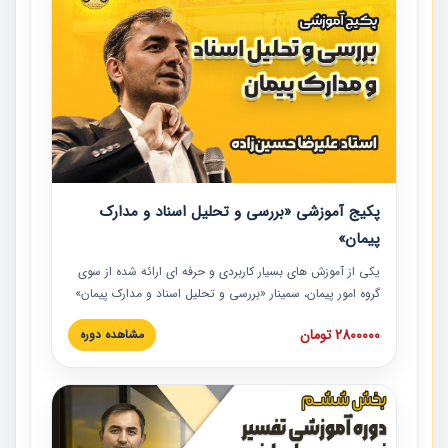
پکیج آموزشی «بررسی و تحلیل اسناد و مدارک
پیمان»
یکی از آموزش‏‏‏‏‏‏ های بسیار کاربردی و حرفه‏ ای ارائه شده از سوی
گروه امور پیمان، سمینار «بررسی و تحلیل اسناد و مدارک پیمان»
است که در دانشگاه صنعتی شریف ارائه شد. در این آموزش
2800000 تومان
مشاهده دوره
نکات کلیدی مربوط به اسناد و مدارک پیمان، اولویت بندی اسناد
و مدارک پیمان، بایدها و نبایدهای مربوط به اسناد و مدارک
پیمان به همراه تجربیات عملی در این خصوص ارائه شده است.