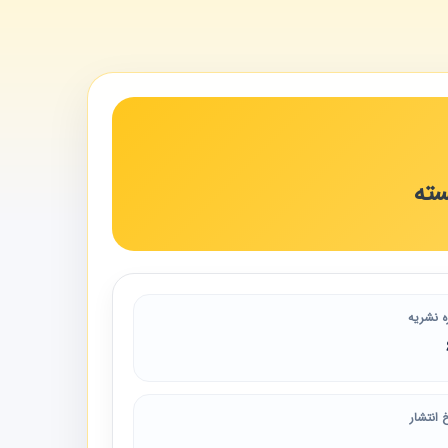
سته
ه نشریه
 انتشار