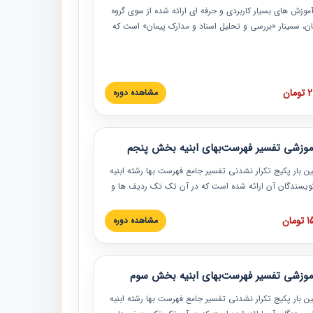
موزش‏‏‏‏‏‏ های بسیار کاربردی و حرفه‏ ای ارائه شده از سوی گروه
مان، سمینار «بررسی و تحلیل اسناد و مدارک پیمان» است که
گاه صنعتی شریف ارائه شد. در این آموزش نکات کلیدی
 اسناد و مدارک پیمان، اولویت بندی اسناد و مدارک پیمان،
 نبایدهای مربوط به اسناد و مدارک پیمان به همراه تجربیات
 این خصوص ارائه شده است.
ان
مشاهده دوره
موزشی تفسیر فهرست‌بهای ابنیه بخش پنجم
ین بار پکیج تکرار نشدنی تفسیر جامع فهرست بها رشته ابنیه
 نویسندگان آن ارائه شده است که در آن تک تک ردیف ها و
هرست بها تفسیر و ارائه شده است. این دوره به صورت کامل
بوده و به همراه تصاویر عملیات اجرایی مرتبط با ردیف های
ان
مشاهده دوره
ها ارائه شده است. این دوره با کلام مهندس
سین‌زاده مدیر پروژه مهندسی مشاور در امر بازنگری فهرست
 ابنیه ارائه شده و به تمام همکارانی که در حوزه صنعت
موزشی تفسیر فهرست‌بهای ابنیه بخش سوم
 حال فعالیت هستند حتما توصیه می کنیم از مطالب این
فاده نمایند.
ین بار پکیج تکرار نشدنی تفسیر جامع فهرست بها رشته ابنیه