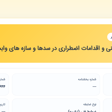
منی و اقدامات اضطراری در سدها و سازه های واب
شماره بخشنامه
شمار
644
---
نوع ضابطه
تاریخ
ضوابط فنی (نشریه)
---