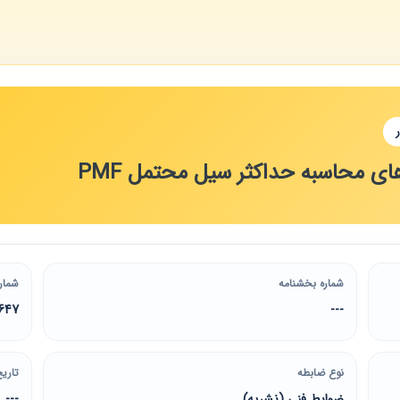
ی محاسبه حداکثر سیل محتمل PMF
شماره بخشنامه
شمار
647
---
نوع ضابطه
تاریخ
ضوابط فنی (نشریه)
---