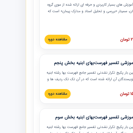
موزش‏‏‏‏‏‏ های بسیار کاربردی و حرفه‏ ای ارائه شده از سوی گروه
مان، سمینار «بررسی و تحلیل اسناد و مدارک پیمان» است که
گاه صنعتی شریف ارائه شد. در این آموزش نکات کلیدی
 اسناد و مدارک پیمان، اولویت بندی اسناد و مدارک پیمان،
 نبایدهای مربوط به اسناد و مدارک پیمان به همراه تجربیات
 این خصوص ارائه شده است.
ان
مشاهده دوره
موزشی تفسیر فهرست‌بهای ابنیه بخش پنجم
ین بار پکیج تکرار نشدنی تفسیر جامع فهرست بها رشته ابنیه
 نویسندگان آن ارائه شده است که در آن تک تک ردیف ها و
هرست بها تفسیر و ارائه شده است. این دوره به صورت کامل
بوده و به همراه تصاویر عملیات اجرایی مرتبط با ردیف های
ان
مشاهده دوره
ها ارائه شده است. این دوره با کلام مهندس
سین‌زاده مدیر پروژه مهندسی مشاور در امر بازنگری فهرست
 ابنیه ارائه شده و به تمام همکارانی که در حوزه صنعت
موزشی تفسیر فهرست‌بهای ابنیه بخش سوم
 حال فعالیت هستند حتما توصیه می کنیم از مطالب این
فاده نمایند.
ین بار پکیج تکرار نشدنی تفسیر جامع فهرست بها رشته ابنیه