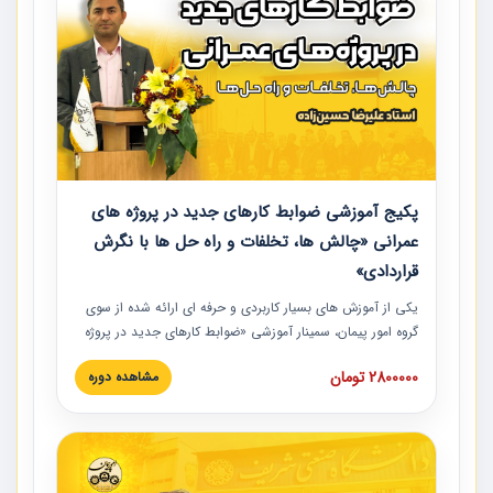
پکیج آموزشی ضوابط کارهای جدید در پروژه های
عمرانی «چالش ها، تخلفات و راه حل ها با نگرش
قراردادی»
یکی از آموزش‏‏‏‏‏‏ های بسیار کاربردی و حرفه‏ ای ارائه شده از سوی
گروه امور پیمان، سمینار آموزشی «ضوابط کارهای جدید در پروژه
های عمرانی» چالش ها، تخلفات و راه حل ها با نگرش قراردادی
2800000 تومان
مشاهده دوره
است که در محل سندیکای شرکت های ساختمانی کشور ارائه شد.
در این آموزش نکات کلیدی مربوط به کارهای جدید در اسناد و
مدارک پیمان به همراه تجربیات عملی ارائه شده است.