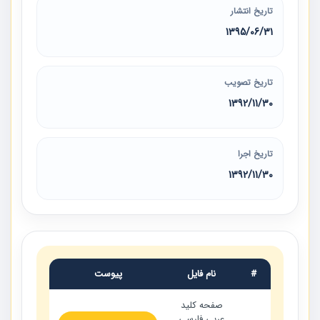
تاریخ انتشار
1395/06/31
تاریخ تصویب
1392/11/30
تاریخ اجرا
1392/11/30
#
نام فایل
پیوست
صفحه كليد
عربي فارسي