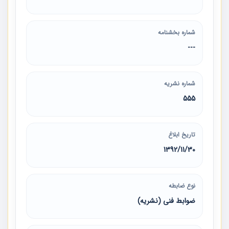
شماره بخشنامه
---
شماره نشریه
555
تاریخ ابلاغ
1392/11/30
نوع ضابطه
ضوابط فنی (نشریه)