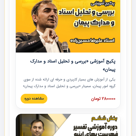
پکیج آموزشی «بررسی و تحلیل اسناد و مدارک
پیمان»
یکی از آموزش‏‏‏‏‏‏ های بسیار کاربردی و حرفه‏ ای ارائه شده از سوی
گروه امور پیمان، سمینار «بررسی و تحلیل اسناد و مدارک پیمان»
است که در دانشگاه صنعتی شریف ارائه شد. در این آموزش
2800000 تومان
مشاهده دوره
نکات کلیدی مربوط به اسناد و مدارک پیمان، اولویت بندی اسناد
و مدارک پیمان، بایدها و نبایدهای مربوط به اسناد و مدارک
پیمان به همراه تجربیات عملی در این خصوص ارائه شده است.