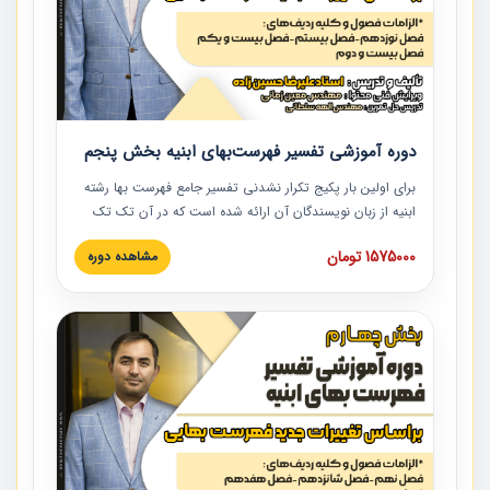
دوره آموزشی تفسیر فهرست‌بهای ابنیه بخش پنجم
برای اولین بار پکیج تکرار نشدنی تفسیر جامع فهرست بها رشته
ابنیه از زبان نویسندگان آن ارائه شده است که در آن تک تک
ردیف ها و مطالب فهرست بها تفسیر و ارائه شده است. این
1575000 تومان
مشاهده دوره
دوره به صورت کامل تصویری بوده و به همراه تصاویر عملیات
اجرایی مرتبط با ردیف های فهرست بها ارائه شده است. این
دوره با کلام مهندس علیرضاحسین‌زاده مدیر پروژه مهندسی
مشاور در امر بازنگری فهرست بها رشته ابنیه ارائه شده و به تمام
همکارانی که در حوزه صنعت ساخت در حال فعالیت هستند حتما
توصیه می کنیم از مطالب این دوره استفاده نمایند.