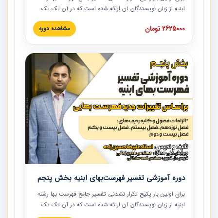
ابنیه از زبان نویسندگان آن ارائه شده است که در آن تک تک
ردیف ها و مطالب فهرست بها تفسیر و ارائه شده است. این
2625000 تومان
مشاهده دوره
دوره به صورت کامل تصویری بوده و به همراه تصاویر عملیات
اجرایی مرتبط با ردیف های فهرست بها ارائه شده است. این
دوره با کلام مهندس علیرضاحسین‌زاده مدیر پروژه مهندسی
مشاور در امر بازنگری فهرست بها رشته ابنیه ارائه شده و به تمام
همکارانی که در حوزه صنعت ساخت در حال فعالیت هستند حتما
توصیه می کنیم از مطالب این دوره استفاده نمایند.
دوره آموزشی تفسیر فهرست‌بهای ابنیه بخش پنجم
برای اولین بار پکیج تکرار نشدنی تفسیر جامع فهرست بها رشته
ابنیه از زبان نویسندگان آن ارائه شده است که در آن تک تک
ردیف ها و مطالب فهرست بها تفسیر و ارائه شده است. این