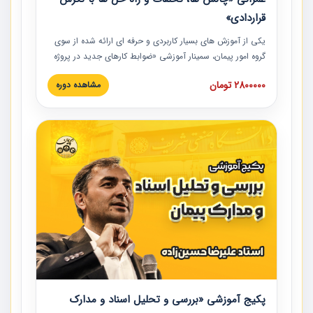
قراردادی»
یکی از آموزش‏‏‏‏‏‏ های بسیار کاربردی و حرفه‏ ای ارائه شده از سوی
گروه امور پیمان، سمینار آموزشی «ضوابط کارهای جدید در پروژه
های عمرانی» چالش ها، تخلفات و راه حل ها با نگرش قراردادی
2800000 تومان
مشاهده دوره
است که در محل سندیکای شرکت های ساختمانی کشور ارائه شد.
در این آموزش نکات کلیدی مربوط به کارهای جدید در اسناد و
مدارک پیمان به همراه تجربیات عملی ارائه شده است.
پکیج آموزشی «بررسی و تحلیل اسناد و مدارک