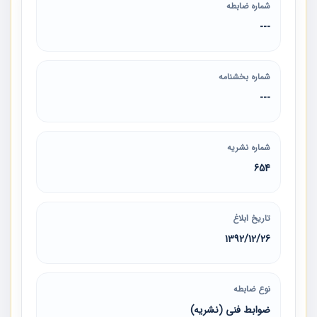
شماره ضابطه
---
شماره بخشنامه
---
شماره نشریه
654
تاریخ ابلاغ
1392/12/26
نوع ضابطه
ضوابط فنی (نشریه)