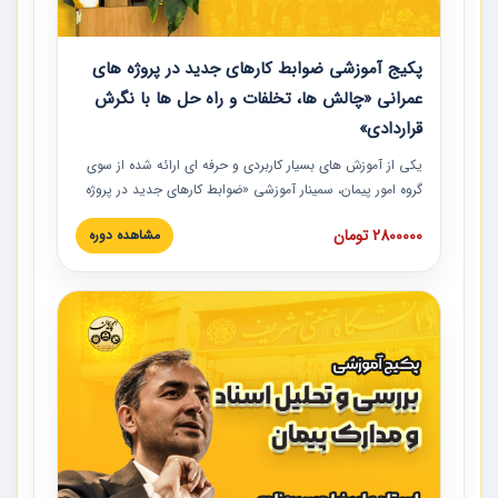
پکیج آموزشی ضوابط کارهای جدید در پروژه های
عمرانی «چالش ها، تخلفات و راه حل ها با نگرش
قراردادی»
یکی از آموزش‏‏‏‏‏‏ های بسیار کاربردی و حرفه‏ ای ارائه شده از سوی
گروه امور پیمان، سمینار آموزشی «ضوابط کارهای جدید در پروژه
های عمرانی» چالش ها، تخلفات و راه حل ها با نگرش قراردادی
2800000 تومان
مشاهده دوره
است که در محل سندیکای شرکت های ساختمانی کشور ارائه شد.
در این آموزش نکات کلیدی مربوط به کارهای جدید در اسناد و
مدارک پیمان به همراه تجربیات عملی ارائه شده است.