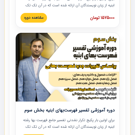
ابنیه از زبان نویسندگان آن ارائه شده است که در آن تک تک
ردیف ها و مطالب فهرست بها تفسیر و ارائه شده است. این
1575000 تومان
مشاهده دوره
دوره به صورت کامل تصویری بوده و به همراه تصاویر عملیات
اجرایی مرتبط با ردیف های فهرست بها ارائه شده است. این
دوره با کلام مهندس علیرضاحسین‌زاده مدیر پروژه مهندسی
مشاور در امر بازنگری فهرست بها رشته ابنیه ارائه شده و به تمام
همکارانی که در حوزه صنعت ساخت در حال فعالیت هستند حتما
توصیه می کنیم از مطالب این دوره استفاده نمایند.
دوره آموزشی تفسیر فهرست‌بهای ابنیه بخش سوم
برای اولین بار پکیج تکرار نشدنی تفسیر جامع فهرست بها رشته
ابنیه از زبان نویسندگان آن ارائه شده است که در آن تک تک
ردیف ها و مطالب فهرست بها تفسیر و ارائه شده است. این