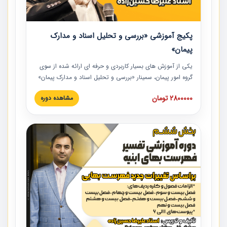
پکیج آموزشی «بررسی و تحلیل اسناد و مدارک
پیمان»
یکی از آموزش‏‏‏‏‏‏ های بسیار کاربردی و حرفه‏ ای ارائه شده از سوی
گروه امور پیمان، سمینار «بررسی و تحلیل اسناد و مدارک پیمان»
است که در دانشگاه صنعتی شریف ارائه شد. در این آموزش
2800000 تومان
مشاهده دوره
نکات کلیدی مربوط به اسناد و مدارک پیمان، اولویت بندی اسناد
و مدارک پیمان، بایدها و نبایدهای مربوط به اسناد و مدارک
پیمان به همراه تجربیات عملی در این خصوص ارائه شده است.