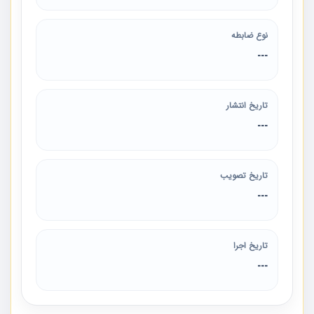
نوع ضابطه
---
تاریخ انتشار
---
تاریخ تصویب
---
تاریخ اجرا
---