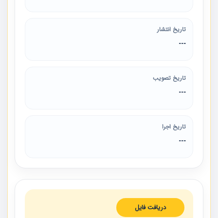
تاریخ انتشار
---
تاریخ تصویب
---
تاریخ اجرا
---
دریافت فایل