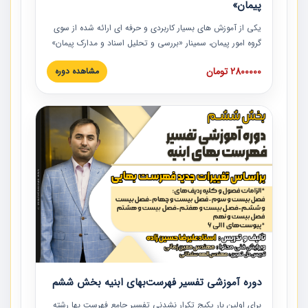
پیمان»
یکی از آموزش‏‏‏‏‏‏ های بسیار کاربردی و حرفه‏ ای ارائه شده از سوی
گروه امور پیمان، سمینار «بررسی و تحلیل اسناد و مدارک پیمان»
است که در دانشگاه صنعتی شریف ارائه شد. در این آموزش
2800000 تومان
مشاهده دوره
نکات کلیدی مربوط به اسناد و مدارک پیمان، اولویت بندی اسناد
و مدارک پیمان، بایدها و نبایدهای مربوط به اسناد و مدارک
پیمان به همراه تجربیات عملی در این خصوص ارائه شده است.
دوره آموزشی تفسیر فهرست‌بهای ابنیه بخش ششم
برای اولین بار پکیج تکرار نشدنی تفسیر جامع فهرست بها رشته