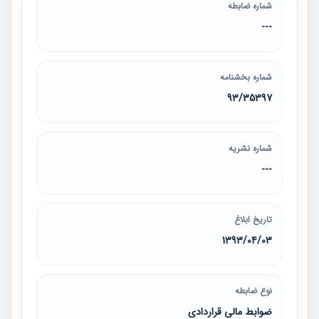
شماره ضابطه
---
شماره بخشنامه
93/35397
شماره نشریه
---
تاریخ ابلاغ
1393/04/03
نوع ضابطه
ضوابط مالی قراردادی