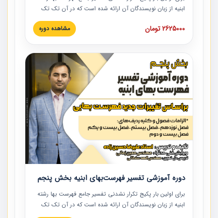
ابنیه از زبان نویسندگان آن ارائه شده است که در آن تک تک
ردیف ها و مطالب فهرست بها تفسیر و ارائه شده است. این
2625000 تومان
مشاهده دوره
دوره به صورت کامل تصویری بوده و به همراه تصاویر عملیات
اجرایی مرتبط با ردیف های فهرست بها ارائه شده است. این
دوره با کلام مهندس علیرضاحسین‌زاده مدیر پروژه مهندسی
مشاور در امر بازنگری فهرست بها رشته ابنیه ارائه شده و به تمام
همکارانی که در حوزه صنعت ساخت در حال فعالیت هستند حتما
توصیه می کنیم از مطالب این دوره استفاده نمایند.
دوره آموزشی تفسیر فهرست‌بهای ابنیه بخش پنجم
برای اولین بار پکیج تکرار نشدنی تفسیر جامع فهرست بها رشته
ابنیه از زبان نویسندگان آن ارائه شده است که در آن تک تک
ردیف ها و مطالب فهرست بها تفسیر و ارائه شده است. این