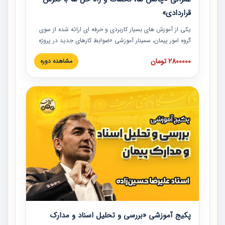
قراردادی»
یکی از آموزش‏‏‏‏‏‏ های بسیار کاربردی و حرفه‏ ای ارائه شده از سوی
گروه امور پیمان، سمینار آموزشی «ضوابط کارهای جدید در پروژه
های عمرانی» چالش ها، تخلفات و راه حل ها با نگرش قراردادی
2800000 تومان
مشاهده دوره
است که در محل سندیکای شرکت های ساختمانی کشور ارائه شد.
در این آموزش نکات کلیدی مربوط به کارهای جدید در اسناد و
مدارک پیمان به همراه تجربیات عملی ارائه شده است.
پکیج آموزشی «بررسی و تحلیل اسناد و مدارک