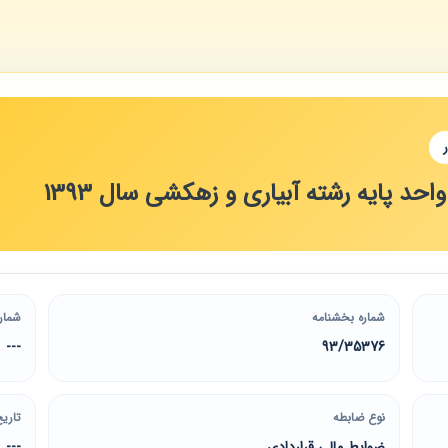
حد پایه رشته آبیاری و زهکشی سال 1393
شماره بخشنامه
شمار
---
93/35376
نوع ضابطه
تاریخ
ضوابط مالی قراردادی
---