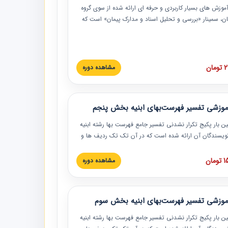
موزش‏‏‏‏‏‏ های بسیار کاربردی و حرفه‏ ای ارائه شده از سوی گروه
مان، سمینار «بررسی و تحلیل اسناد و مدارک پیمان» است که
گاه صنعتی شریف ارائه شد. در این آموزش نکات کلیدی
 اسناد و مدارک پیمان، اولویت بندی اسناد و مدارک پیمان،
 نبایدهای مربوط به اسناد و مدارک پیمان به همراه تجربیات
 این خصوص ارائه شده است.
ان
مشاهده دوره
موزشی تفسیر فهرست‌بهای ابنیه بخش پنجم
ین بار پکیج تکرار نشدنی تفسیر جامع فهرست بها رشته ابنیه
 نویسندگان آن ارائه شده است که در آن تک تک ردیف ها و
هرست بها تفسیر و ارائه شده است. این دوره به صورت کامل
بوده و به همراه تصاویر عملیات اجرایی مرتبط با ردیف های
ان
مشاهده دوره
ها ارائه شده است. این دوره با کلام مهندس
سین‌زاده مدیر پروژه مهندسی مشاور در امر بازنگری فهرست
 ابنیه ارائه شده و به تمام همکارانی که در حوزه صنعت
موزشی تفسیر فهرست‌بهای ابنیه بخش سوم
 حال فعالیت هستند حتما توصیه می کنیم از مطالب این
فاده نمایند.
ین بار پکیج تکرار نشدنی تفسیر جامع فهرست بها رشته ابنیه